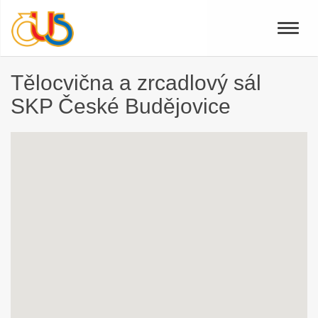
Toggle
naviga
Tělocvična a zrcadlový sál
SKP České Budějovice