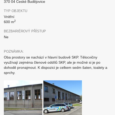
370 04 České Budějovice
TYP OBJEKTU
Vnitřní
2
600 m
BEZBARIÉROVÝ PŘÍSTUP
Ne
POZNÁMKA:
Oba prostory se nachází v hlavní budově SKP. Tělocvičny
využívají zejména členové oddílů SKP, ale je možné si je po
dohodě pronajmout. K dispozici je celkem sedm šaten, toalety a
sprchy.