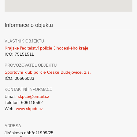
Informace o objektu
VLASTNÍK OBJEKTU
Krajské ředitelství policie Jihočeského kraje
IČO: 75151511
PROVOZOVATEL OBJEKTU
Sportovní klub policie České Budějovice, z.s.
IČO: 00666033
KONTAKTNÍ INFORMACE
Email:
skpcb@email.cz
Telefon: 606118562
Web:
www.skpcb.cz
ADRESA
Jiráskovo nábřeží 999/25