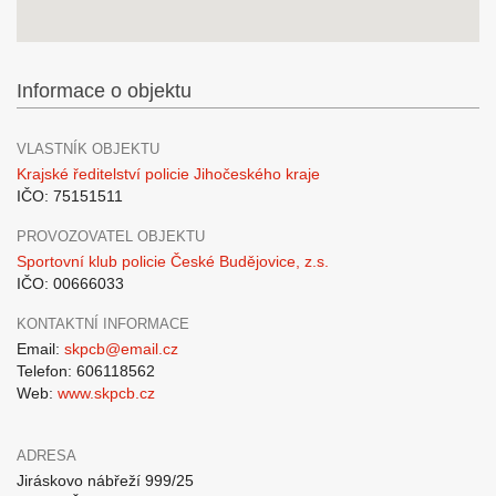
Informace o objektu
VLASTNÍK OBJEKTU
Krajské ředitelství policie Jihočeského kraje
IČO: 75151511
PROVOZOVATEL OBJEKTU
Sportovní klub policie České Budějovice, z.s.
IČO: 00666033
KONTAKTNÍ INFORMACE
Email:
skpcb@email.cz
Telefon: 606118562
Web:
www.skpcb.cz
ADRESA
Jiráskovo nábřeží 999/25