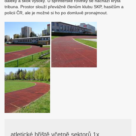
daleký a skok vysoký. U sprinterské rovinky se nachází krytá
tribuna. Prostor slouží převážně členům klubu SKP, hasičům a
policii ČR, ale je možné si ho po domluvě pronajmout.
atletické hřiště včetně sektorů 1x