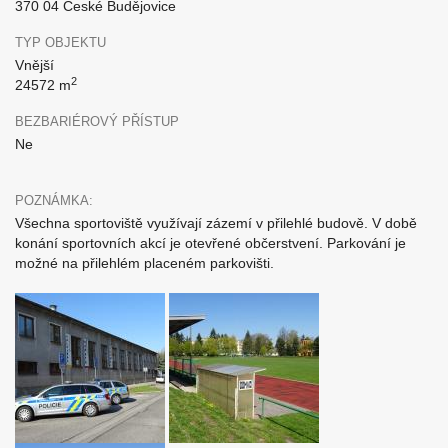
370 04 České Budějovice
TYP OBJEKTU
Vnější
2
24572 m
BEZBARIÉROVÝ PŘÍSTUP
Ne
POZNÁMKA:
Všechna sportoviště využívají zázemí v přilehlé budově. V době
konání sportovních akcí je otevřené občerstvení. Parkování je
možné na přilehlém placeném parkovišti.