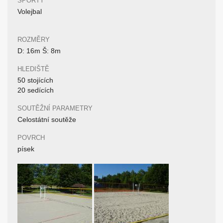
SPORTY
Volejbal
ROZMĚRY
D: 16m Š: 8m
HLEDIŠTĚ
50 stojících
20 sedících
SOUTĚŽNÍ PARAMETRY
Celostátní soutěže
POVRCH
písek