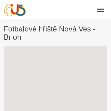
Toggle
naviga
Fotbalové hřiště Nová Ves -
Brloh