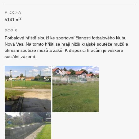
PLOCHA
2
5141 m
POPIS
Fotbalové hřiště slouží ke sportovní činnosti fotbalového klubu
Nová Ves. Na tomto hřišti se hrají nižší krajské soutěže mužů a
okresní soutěže mužů a žáků. K dispozici hráčům je veškeré
sociální zázemí.