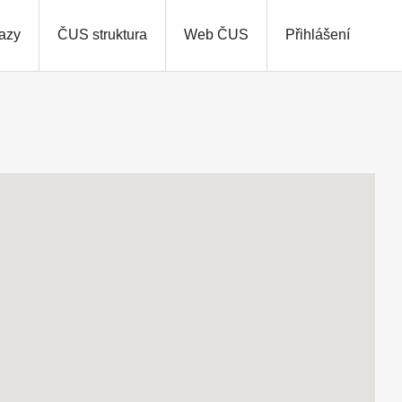
azy
ČUS struktura
Web ČUS
Přihlášení