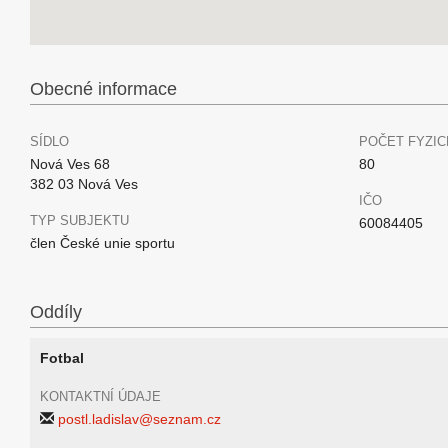
Obecné informace
SÍDLO
POČET FYZIC
Nová Ves 68
80
382 03 Nová Ves
IČO
TYP SUBJEKTU
60084405
člen České unie sportu
Oddíly
Fotbal
KONTAKTNÍ ÚDAJE
postl.ladislav@seznam.cz