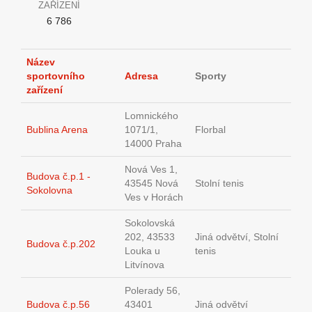
ZAŘÍZENÍ
6 786
Název
sportovního
Adresa
Sporty
zařízení
Lomnického
Bublina Arena
1071/1,
Florbal
14000 Praha
Nová Ves 1,
Budova č.p.1 -
43545 Nová
Stolní tenis
Sokolovna
Ves v Horách
Sokolovská
202, 43533
Jiná odvětví, Stolní
Budova č.p.202
Louka u
tenis
Litvínova
Polerady 56,
Budova č.p.56
43401
Jiná odvětví