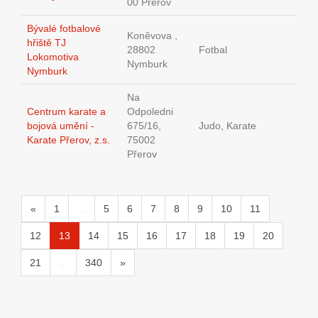
00 Přerov
Bývalé fotbalové
Koněvova ,
hřiště TJ
28802
Fotbal
Lokomotiva
Nymburk
Nymburk
Na
Centrum karate a
Odpoledni
bojová umění -
675/16,
Judo, Karate
Karate Přerov, z.s.
75002
Přerov
«
1
...
5
6
7
8
9
10
11
12
13
14
15
16
17
18
19
20
21
...
340
»