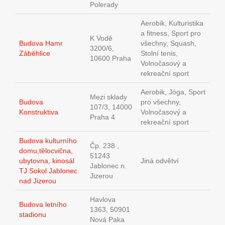
Polerady
Aerobik, Kulturistika
a fitness, Sport pro
K Vodě
Budova Hamr
všechny, Squash,
3200/6,
Záběhlice
Stolní tenis,
10600 Praha
Volnočasový a
rekreační sport
Aerobik, Jóga, Sport
Mezi sklady
Budova
pro všechny,
107/3, 14000
Konstruktiva
Volnočasový a
Praha 4
rekreační sport
Budova kulturního
Čp. 238 ,
domu,tělocvična,
51243
ubytovna, kinosál
Jiná odvětví
Jablonec n.
TJ Sokol Jablonec
Jizerou
nad Jizerou
Havlova
Budova letního
1363, 50901
stadionu
Nová Paka