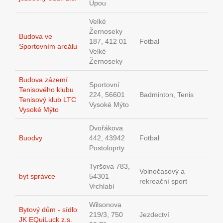
Úpou
Velké
Žernoseky
Budova ve
187, 412 01
Fotbal
Sportovním areálu
Velké
Žernoseky
Budova zázemí
Sportovní
Tenisového klubu
224, 56601
Badminton, Tenis
Tenisový klub LTC
Vysoké Mýto
Vysoké Mýto
Dvořákova
Buodvy
442, 43942
Fotbal
Postoloprty
Tyršova 783,
Volnočasový a
byt správce
54301
rekreační sport
Vrchlabí
Wilsonova
Bytový dům - sídlo
219/3, 750
Jezdectví
JK EQuiLuck z.s.