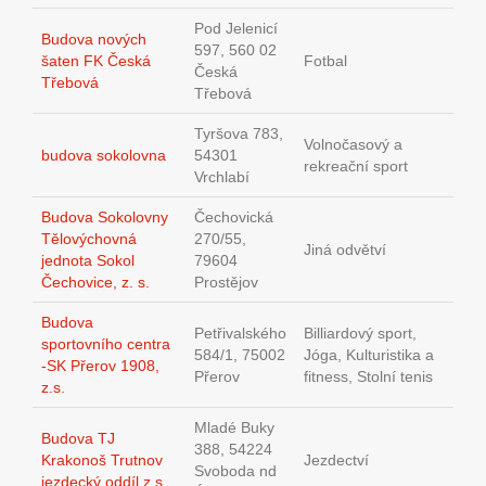
Pod Jelenicí
Budova nových
597, 560 02
šaten FK Česká
Fotbal
Česká
Třebová
Třebová
Tyršova 783,
Volnočasový a
budova sokolovna
54301
rekreační sport
Vrchlabí
Budova Sokolovny
Čechovická
Tělovýchovná
270/55,
Jiná odvětví
jednota Sokol
79604
Čechovice, z. s.
Prostějov
Budova
Petřivalského
Billiardový sport,
sportovního centra
584/1, 75002
Jóga, Kulturistika a
-SK Přerov 1908,
Přerov
fitness, Stolní tenis
z.s.
Mladé Buky
Budova TJ
388, 54224
Krakonoš Trutnov
Jezdectví
Svoboda nd
jezdecký oddíl z.s.