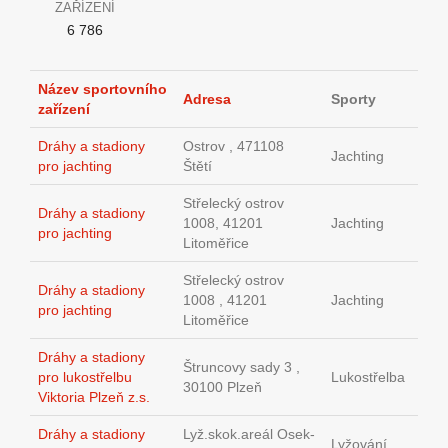
ZAŘÍZENÍ
6 786
Název sportovního
Adresa
Sporty
zařízení
Dráhy a stadiony
Ostrov , 471108
Jachting
pro jachting
Štětí
Střelecký ostrov
Dráhy a stadiony
1008, 41201
Jachting
pro jachting
Litoměřice
Střelecký ostrov
Dráhy a stadiony
1008 , 41201
Jachting
pro jachting
Litoměřice
Dráhy a stadiony
Štruncovy sady 3 ,
pro lukostřelbu
Lukostřelba
30100 Plzeň
Viktoria Plzeň z.s.
Dráhy a stadiony
Lyž.skok.areál Osek-
Lyžování