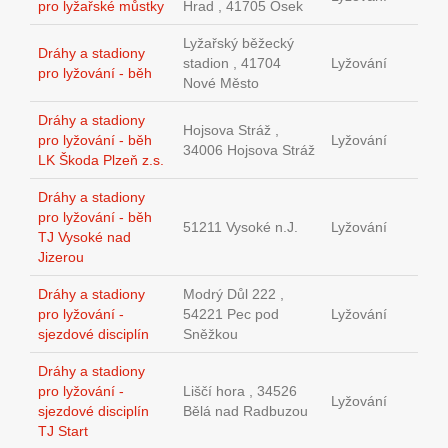
pro lyžařské můstky
Hrad , 41705 Osek
Lyžařský běžecký
Dráhy a stadiony
stadion , 41704
Lyžování
pro lyžování - běh
Nové Město
Dráhy a stadiony
Hojsova Stráž ,
pro lyžování - běh
Lyžování
34006 Hojsova Stráž
LK Škoda Plzeň z.s.
Dráhy a stadiony
pro lyžování - běh
51211 Vysoké n.J.
Lyžování
TJ Vysoké nad
Jizerou
Dráhy a stadiony
Modrý Důl 222 ,
pro lyžování -
54221 Pec pod
Lyžování
sjezdové disciplín
Sněžkou
Dráhy a stadiony
pro lyžování -
Liščí hora , 34526
Lyžování
sjezdové disciplín
Bělá nad Radbuzou
TJ Start