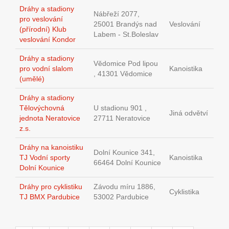
Dráhy a stadiony
Nábřeží 2077,
pro veslování
25001 Brandýs nad
Veslování
(přírodní) Klub
Labem - St.Boleslav
veslování Kondor
Dráhy a stadiony
Vědomice Pod lipou
pro vodní slalom
Kanoistika
, 41301 Vědomice
(umělé)
Dráhy a stadiony
Tělovýchovná
U stadionu 901 ,
Jiná odvětví
jednota Neratovice
27711 Neratovice
z.s.
Dráhy na kanoistiku
Dolní Kounice 341,
TJ Vodní sporty
Kanoistika
66464 Dolní Kounice
Dolní Kounice
Dráhy pro cyklistiku
Závodu míru 1886,
Cyklistika
TJ BMX Pardubice
53002 Pardubice