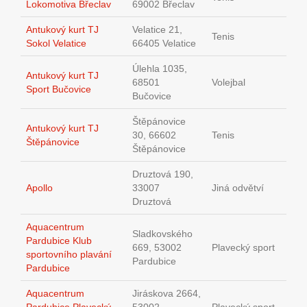
Lokomotiva Břeclav
69002 Břeclav
Antukový kurt TJ
Velatice 21,
Tenis
Sokol Velatice
66405 Velatice
Úlehla 1035,
Antukový kurt TJ
68501
Volejbal
Sport Bučovice
Bučovice
Štěpánovice
Antukový kurt TJ
30, 66602
Tenis
Štěpánovice
Štěpánovice
Druztová 190,
Apollo
33007
Jiná odvětví
Druztová
Aquacentrum
Sladkovského
Pardubice Klub
669, 53002
Plavecký sport
sportovního plavání
Pardubice
Pardubice
Aquacentrum
Jiráskova 2664,