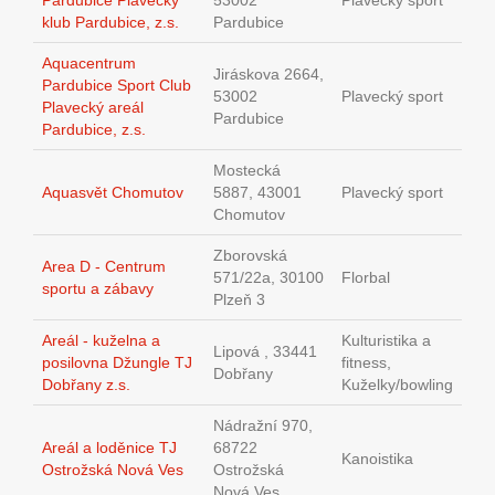
Pardubice Plavecký
53002
Plavecký sport
klub Pardubice, z.s.
Pardubice
Aquacentrum
Jiráskova 2664,
Pardubice Sport Club
53002
Plavecký sport
Plavecký areál
Pardubice
Pardubice, z.s.
Mostecká
Aquasvět Chomutov
5887, 43001
Plavecký sport
Chomutov
Zborovská
Area D - Centrum
571/22a, 30100
Florbal
sportu a zábavy
Plzeň 3
Areál - kuželna a
Kulturistika a
Lipová , 33441
posilovna Džungle TJ
fitness,
Dobřany
Dobřany z.s.
Kuželky/bowling
Nádražní 970,
Areál a loděnice TJ
68722
Kanoistika
Ostrožská Nová Ves
Ostrožská
Nová Ves