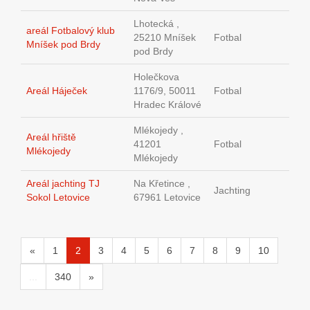
Lhotecká ,
areál Fotbalový klub
25210 Mníšek
Fotbal
Mníšek pod Brdy
pod Brdy
Holečkova
Areál Háječek
1176/9, 50011
Fotbal
Hradec Králové
Mlékojedy ,
Areál hřiště
41201
Fotbal
Mlékojedy
Mlékojedy
Areál jachting TJ
Na Křetince ,
Jachting
Sokol Letovice
67961 Letovice
«
1
2
3
4
5
6
7
8
9
10
...
340
»