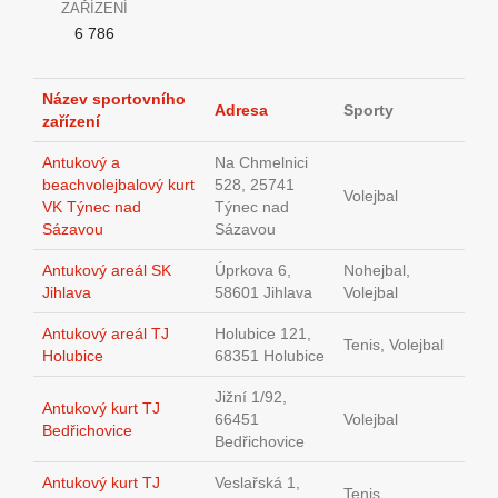
ZAŘÍZENÍ
6 786
Název sportovního
Adresa
Sporty
zařízení
Antukový a
Na Chmelnici
beachvolejbalový kurt
528, 25741
Volejbal
VK Týnec nad
Týnec nad
Sázavou
Sázavou
Antukový areál SK
Úprkova 6,
Nohejbal,
Jihlava
58601 Jihlava
Volejbal
Antukový areál TJ
Holubice 121,
Tenis, Volejbal
Holubice
68351 Holubice
Jižní 1/92,
Antukový kurt TJ
66451
Volejbal
Bedřichovice
Bedřichovice
Antukový kurt TJ
Veslařská 1,
Tenis