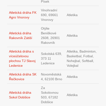
Písek
Vinohradní
Atletická dráha FK
690, 69661
Atletika
Agro Vnorovy
Vnorovy
Otýlie
Atletická dráha
Beniškové
Atletika
Rakovník Zátiší
2608, 26901
Rakovník
Atletická dráha s
Atletika, Badminton,
Sokolská 639,
víceúčelovou
Basketbal, Fotbal,
373 11
plochou TJ Slavoj
Nohejbal, Softball,
Ledenice
Ledenice
Volejbal
Atletická dráha SK
Novoměstská
Atletika
Řečkovice
4, 62100 Brno
Za
Atletická dráha
Sokolovnou
Atletika
Sokol Dobšice
503, 67182
Dobšice