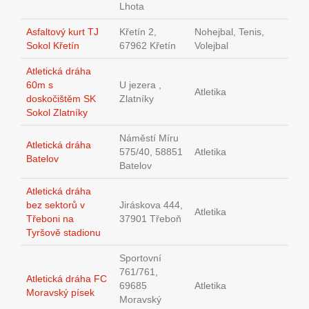
Lhota
Asfaltový kurt TJ
Křetín 2,
Nohejbal, Tenis,
Sokol Křetín
67962 Křetín
Volejbal
Atletická dráha
60m s
U jezera ,
Atletika
doskočištěm SK
Zlatníky
Sokol Zlatníky
Náměstí Míru
Atletická dráha
575/40, 58851
Atletika
Batelov
Batelov
Atletická dráha
bez sektorů v
Jiráskova 444,
Atletika
Třeboni na
37901 Třeboň
Tyršově stadionu
Sportovní
761/761,
Atletická dráha FC
69685
Atletika
Moravský písek
Moravský