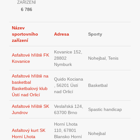
ZAŘÍZENÍ
6 786
Název
sportovního
Adresa
Sporty
zařízení
Kovanice 152,
Asfaltové hřiště FK
28802
Nohejbal, Tenis
Kovanice
Nymburk
Asfaltové hřiště na
Quido Kociana
basketbal
, 56201 Ústí
Basketbal
Basketbalový klub
nad Orlicí
Ústí nad Orlicí
Asfaltové hřiště SK
Veslařská 124,
Spastic handicap
Jundrov
63700 Brno
Horní Lhota
Asfaltový kurt SK
110, 67801
Nohejbal
Horní Lhota
Blansko Horní