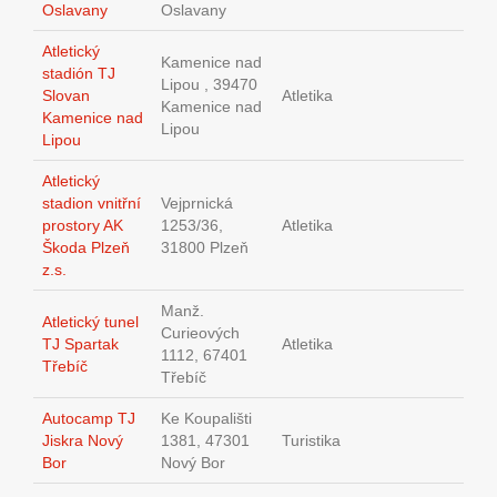
Oslavany
Oslavany
Atletický
Kamenice nad
stadión TJ
Lipou , 39470
Slovan
Atletika
Kamenice nad
Kamenice nad
Lipou
Lipou
Atletický
stadion vnitřní
Vejprnická
prostory AK
1253/36,
Atletika
Škoda Plzeň
31800 Plzeň
z.s.
Manž.
Atletický tunel
Curieových
TJ Spartak
Atletika
1112, 67401
Třebíč
Třebíč
Autocamp TJ
Ke Koupališti
Jiskra Nový
1381, 47301
Turistika
Bor
Nový Bor