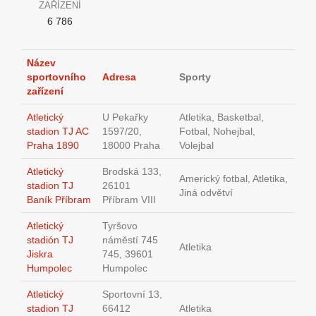
ZAŘÍZENÍ
6 786
Název
sportovního
Adresa
Sporty
zařízení
Atletický
U Pekařky
Atletika, Basketbal,
stadion TJ AC
1597/20,
Fotbal, Nohejbal,
Praha 1890
18000 Praha
Volejbal
Atletický
Brodská 133,
Americký fotbal, Atletika,
stadion TJ
26101
Jiná odvětví
Baník Příbram
Příbram VIII
Atletický
Tyršovo
stadión TJ
náměstí 745
Atletika
Jiskra
745, 39601
Humpolec
Humpolec
Atletický
Sportovní 13,
stadion TJ
66412
Atletika