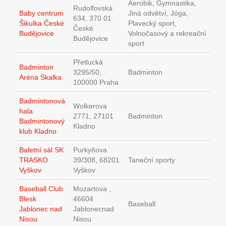
Aerobik, Gymnastika,
Rudolfovská
Baby centrum
Jiná odvětví, Jóga,
634, 370 01
Šikulka České
Plavecký sport,
České
Budějovice
Volnočasový a rekreační
Budějovice
sport
Přetlucká
Badminton
3295/50,
Badminton
Aréna Skalka
100000 Praha
Badmintonová
Wolkerova
hala
2771, 27101
Badminton
Badmintonový
Kladno
klub Kladno
Baletní sál SK
Purkyňova
TRASKO
39/308, 68201
Taneční sporty
Vyškov
Vyškov
Baseball Club
Mozartova ,
Blesk
46604
Baseball
Jablonec nad
Jablonecnad
Nisou
Nisou