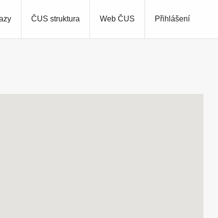
azy
ČUS struktura
Web ČUS
Přihlášení