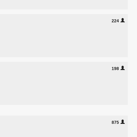
224
198
875