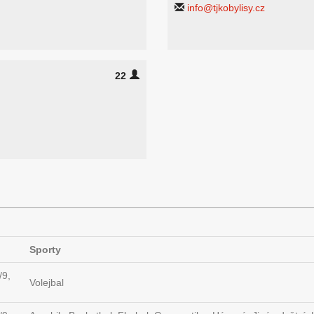
info@tjkobylisy.cz
22
Sporty
/9,
Volejbal