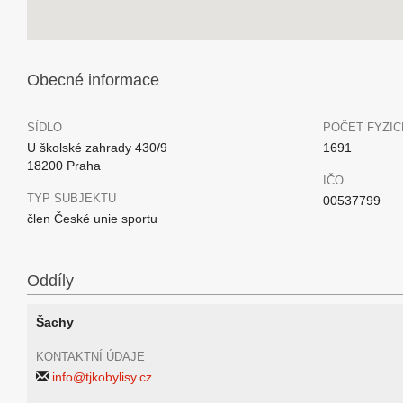
Obecné informace
SÍDLO
POČET FYZIC
U školské zahrady 430/9
1691
18200 Praha
IČO
TYP SUBJEKTU
00537799
člen České unie sportu
Oddíly
Šachy
KONTAKTNÍ ÚDAJE
info@tjkobylisy.cz