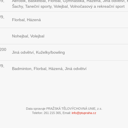
/9,
Aerobik, Basketbal, Florbal, Gymnastika, Házená, Jiná odvětví, Ku
Šachy, Taneční sporty, Volejbal, Volnočasový a rekreační sport
/9,
Florbal, Házená
Nohejbal, Volejbal
8200
Jiná odvětví, Kuželky/bowling
/9,
Badminton, Florbal, Házená, Jiná odvětví
Data spravuje PRAŽSKÁ TĚLOVÝCHOVNÁ UNIE, z.s.
Telefon: 261 215 365, Email:
info@ptupraha.cz