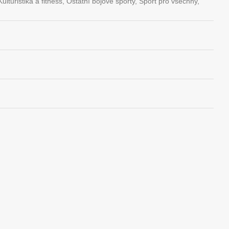
lturistika a fitness, Ostatní bojové sporty, Sport pro všechny,