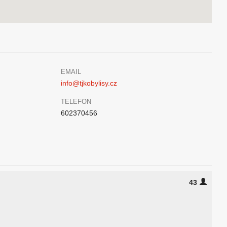
EMAIL
info@tjkobylisy.cz
TELEFON
602370456
43