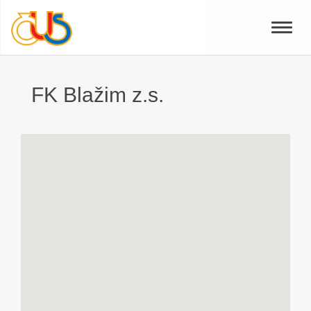
Toggle
naviga
FK Blažim z.s.