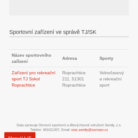
Sportovní zařízení ve správě TJ/SK
Název sportovního
Adresa
Sporty
zařízení
Zařízení pro rekreační
Roprachtice
Volnočasový
sport TJ Sokol
211, 51301
a rekreační
Roprachtice
Roprachtice
sport
Data spravuje Okresní sportovní a tělovýchovné sdružení Semily, z.s.
Telefon: 481621307, Email:
osts.semily@seznam.cz