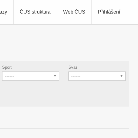
azy
ČUS struktura
Web ČUS
Přihlášení
Sport
Svaz
------
------