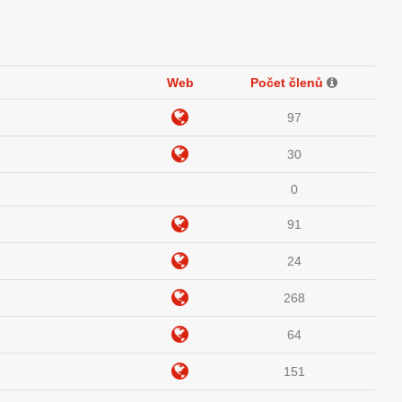
Web
Počet členů
97
30
0
91
24
268
64
151