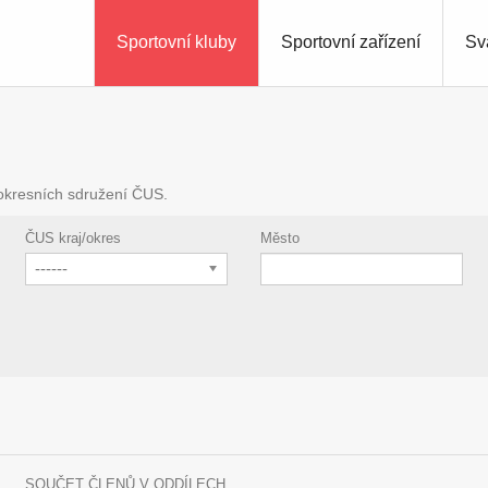
Sportovní kluby
Sportovní zařízení
Sv
 okresních sdružení ČUS.
ČUS kraj/okres
Město
------
SOUČET ČLENŮ V ODDÍLECH