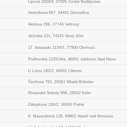
Lipová 1828/4, 37005 České Budějovice
Vosmíkova 567, 34401 Domažlice
Alešova 296, 27746 Veltrusy
Jičínská 221, 74101 Nový Jičín
17. listopadu 1139/3, 77900 Olomouc
Podhorská 1225/34a, 46601 Jablonec Nad Nisou
U Lomu 182/2, 46001 LIberec
Čechova 783, 29301 Mladá Boleslav
Rimavské Soboty 906, 28002 Kolín
Zátopkova 100/2, 16900 Praha
tř. Masarykova 128, 69801 Veselí nad Moravou