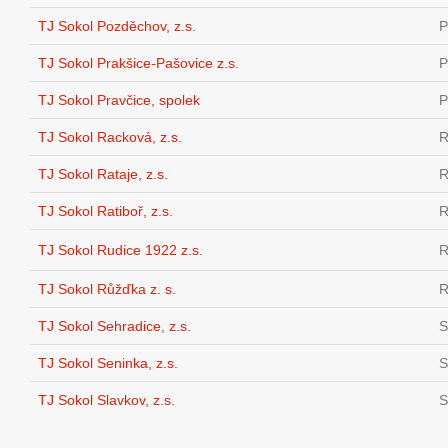
TJ Sokol Pozděchov, z.s.
P
TJ Sokol Prakšice-Pašovice z.s.
P
TJ Sokol Pravčice, spolek
P
TJ Sokol Racková, z.s.
R
TJ Sokol Rataje, z.s.
R
TJ Sokol Ratiboř, z.s.
R
TJ Sokol Rudice 1922 z.s.
R
TJ Sokol Růžďka z. s.
R
TJ Sokol Sehradice, z.s.
S
TJ Sokol Seninka, z.s.
S
TJ Sokol Slavkov, z.s.
S