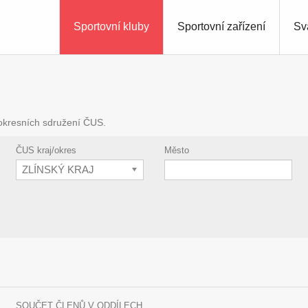
Sportovní kluby
Sportovní zařízení
Sv
 okresních sdružení ČUS.
ČUS kraj/okres
Město
ZLÍNSKÝ KRAJ
SOUČET ČLENŮ V ODDÍLECH