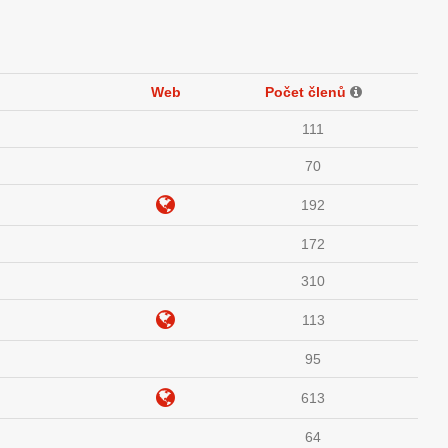
Web
Počet členů
111
70
192
172
310
113
95
613
64