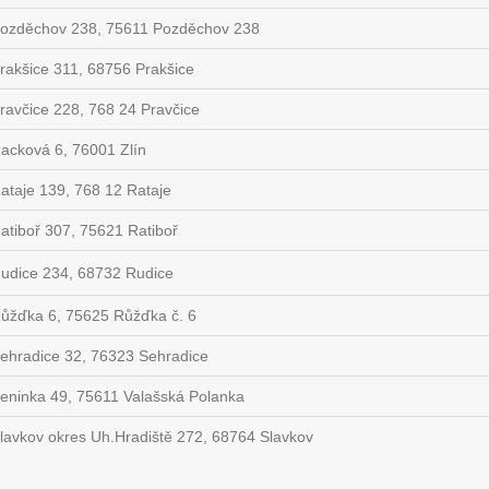
ozděchov 238, 75611 Pozděchov 238
rakšice 311, 68756 Prakšice
ravčice 228, 768 24 Pravčice
acková 6, 76001 Zlín
ataje 139, 768 12 Rataje
atiboř 307, 75621 Ratiboř
udice 234, 68732 Rudice
ůžďka 6, 75625 Růžďka č. 6
ehradice 32, 76323 Sehradice
eninka 49, 75611 Valašská Polanka
lavkov okres Uh.Hradiště 272, 68764 Slavkov