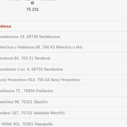
75 231
dresa
edakonice 19, 68738 Nedakonice
ěmčice u Holešova 68, 768 43 Němčice u Hol.
evšová 84, 763 21 Nevšová
ezdenice č.ev. 4, 68732 Nezdenice
ový Hrozenkov 914, 756 04 Nový Hrozenkov
ačlavice 72 , 76834 Pačlavice
etrůvka 90, 76321 Slavičín
odlesí 167, 75701 Valašské Meziříčí
 Hřiště 301, 76361 Napajedla