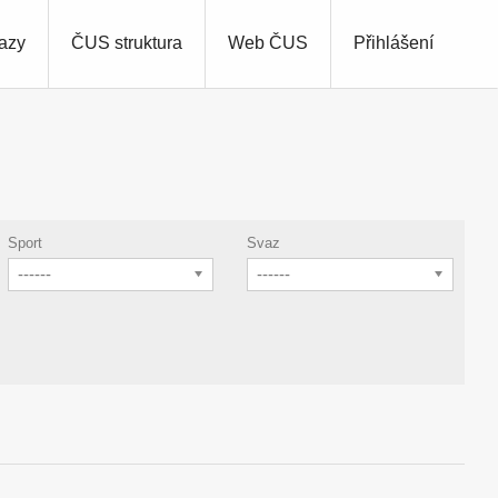
azy
ČUS struktura
Web ČUS
Přihlášení
Sport
Svaz
------
------