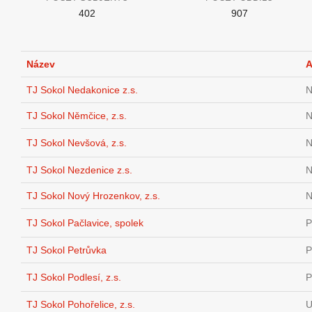
402
907
Název
A
TJ Sokol Nedakonice z.s.
N
TJ Sokol Němčice, z.s.
N
TJ Sokol Nevšová, z.s.
N
TJ Sokol Nezdenice z.s.
N
TJ Sokol Nový Hrozenkov, z.s.
N
TJ Sokol Pačlavice, spolek
P
TJ Sokol Petrůvka
P
TJ Sokol Podlesí, z.s.
P
TJ Sokol Pohořelice, z.s.
U