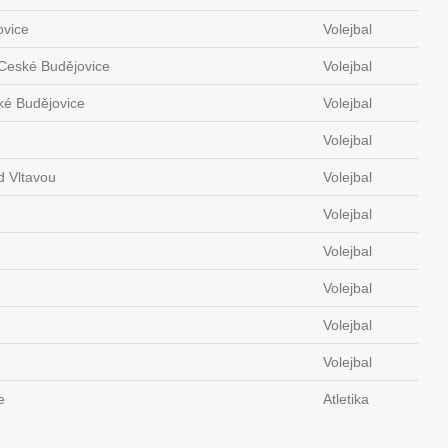
ovice
Volejbal
 Ceské Budějovice
Volejbal
ké Budějovice
Volejbal
Volejbal
d Vltavou
Volejbal
Volejbal
Volejbal
Volejbal
Volejbal
Volejbal
e
Atletika