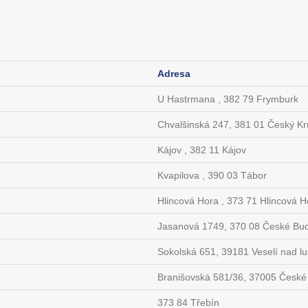
Adresa
U Hastrmana , 382 79 Frymburk
Chvalšinská 247, 381 01 Český K
Kájov , 382 11 Kájov
Kvapilova , 390 03 Tábor
Hlincová Hora , 373 71 Hlincová H
Jasanová 1749, 370 08 České Bud
Sokolská 651, 39181 Veselí nad lu
Branišovská 581/36, 37005 České
373 84 Třebín