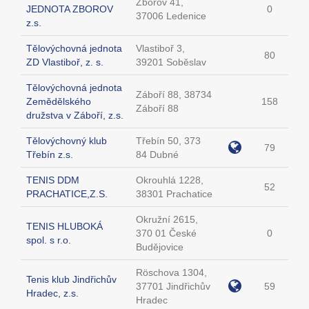
Zborov 41,
JEDNOTA ZBOROV
0
37006 Ledenice
z.s.
Tělovýchovná jednota
Vlastiboř 3,
80
ZD Vlastiboř, z. s.
39201 Soběslav
Tělovýchovná jednota
Záboří 88, 38734
Zemědělského
158
Záboří 88
družstva v Záboří, z.s.
Tělovýchovný klub
Třebín 50, 373
79
Třebín z.s.
84 Dubné
TENIS DDM
Okrouhlá 1228,
52
PRACHATICE,Z.S.
38301 Prachatice
Okružní 2615,
TENIS HLUBOKÁ
370 01 České
0
spol. s r.o.
Budějovice
Röschova 1304,
Tenis klub Jindřichův
37701 Jindřichův
59
Hradec, z.s.
Hradec