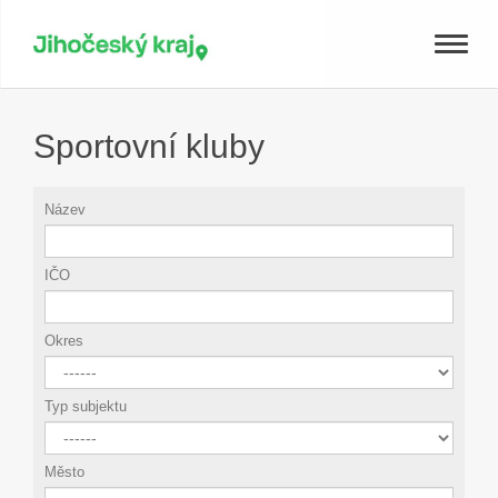
Toggle
naviga
Sportovní kluby
Název
IČO
Okres
Typ subjektu
Město