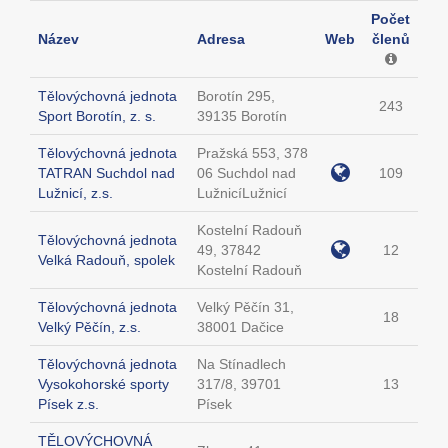
Počet
Název
Adresa
Web
členů
Tělovýchovná jednota
Borotín 295,
243
Sport Borotín, z. s.
39135 Borotín
Tělovýchovná jednota
Pražská 553, 378
TATRAN Suchdol nad
06 Suchdol nad
109
Lužnicí, z.s.
LužnicíLužnicí
Kostelní Radouň
Tělovýchovná jednota
49, 37842
12
Velká Radouň, spolek
Kostelní Radouň
Tělovýchovná jednota
Velký Pěčín 31,
18
Velký Pěčín, z.s.
38001 Dačice
Tělovýchovná jednota
Na Stínadlech
Vysokohorské sporty
317/8, 39701
13
Písek z.s.
Písek
TĚLOVÝCHOVNÁ