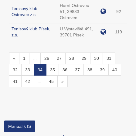
Horní Ostrovec
Tenisový klub
51, 39833
92
Ostrovec z.s.
Ostrovec
Tenisový klub Písek,
U Výstaviště 491,
119
z.s.
39701 Písek
«
1
...
26
27
28
29
30
31
32
33
34
35
36
37
38
39
40
41
42
...
45
»
Manuál k IS