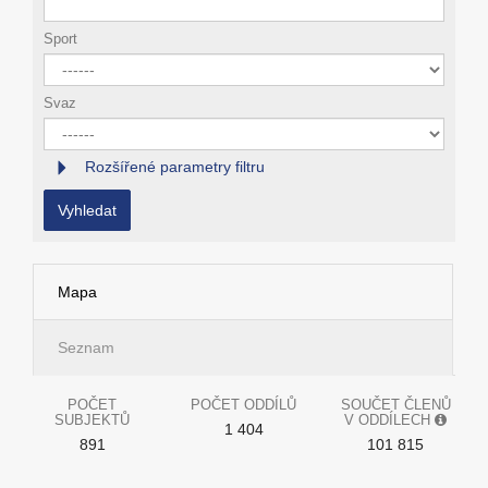
Sport
Svaz
Rozšířené parametry filtru
Vyhledat
Mapa
Seznam
POČET
POČET ODDÍLŮ
SOUČET ČLENŮ
SUBJEKTŮ
V ODDÍLECH
1 404
891
101 815