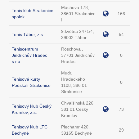
Máchova 178,
Tenis klub Strakonice,
38601 Strakonice
166
spolek
I.
9.května 2471/4,
Tenis Tábor, z.s.
54
39002 Tábor
Teniscentrum
Röschova ,
Jindřichův Hradec
37701 Jindřichův
0
s.r.o.
Hradec
Mudr.
Tenisové kurty
Hradeckého
0
Podskalí Strakonice
1108, 386 01
Strakonice
Chvalšinská 226,
Tenisový klub Český
381 01 Český
73
Krumlov, z.s.
Krumlov
Tenisový klub LTC
Plechamr 420,
29
Bechyně
39165 Bechyně