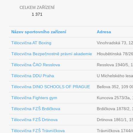
CELKEM ZAŘÍZENÍ
1 371
Název sportovního zařízení
Adresa
Tělocvična AT Boxing
Vinohradská 73, 1
Tělocvična Bezpečnostně právní akademie
Hloubětínská 78/2
Tělocvična ČAO Resslova
Resslova 1940/5, 
Tělocvična DDU Praha
U Michelského les
Tělocvična DINO SCHOOLS OF PRAGUE
Bellova 352, 109 0
Tělocvična Fighters gym
Kuncova 2573/3a, 
Tělocvična FZŠ Brdičkova
Brdičkova 1878/2, 
Tělocvična FZŠ Drtinova
Drtinova 1861/1, 1
Tělocvična FZŠ Trávníčkova
Trávníčkova 1744/