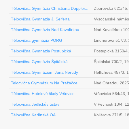
Tělocvična Gymnázia Christiana Dopplera
Zborovská 621/45,
Tělocvična Gymnázia J. Seiferta
Vysočanské náměst
Tělocvična Gymnázia Nad Kavalírkou
Nad Kavalírkou 10
Tělocvična gymnázia PORG
Lindnerova 517/3,
Tělocvična Gymnázia Postupická
Postupická 3150/4
Tělocvična Gymnázia Špitálská
Špitálská 700/2, 1
Tělocvična Gymnázium Jana Nerudy
Hellichova 457/3, 
Telocvična Gymnázium Na Pražačce
Nad Ohradou 2825/
Tělocvična Hotelové školy Vršovice
Vršovická 564/43,
Tělocvična Jedličkův ústav
V Pevnosti 13/4, 1
Tělocvična Karlínské OA
Kollárova 271/5, 1