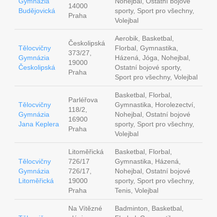
Gymnázia
Nohejbal, Ostatní bojové
14000
Budějovická
sporty, Sport pro všechny,
Praha
Volejbal
Aerobik, Basketbal,
Českolipská
Tělocvičny
Florbal, Gymnastika,
373/27,
Gymnázia
Házená, Jóga, Nohejbal,
19000
Českolipská
Ostatní bojové sporty,
Praha
Sport pro všechny, Volejbal
Basketbal, Florbal,
Parléřova
Tělocvičny
Gymnastika, Horolezectví,
118/2,
Gymnázia
Nohejbal, Ostatní bojové
16900
Jana Keplera
sporty, Sport pro všechny,
Praha
Volejbal
Litoměřická
Basketbal, Florbal,
Tělocvičny
726/17
Gymnastika, Házená,
Gymnázia
726/17,
Nohejbal, Ostatní bojové
Litoměřická
19000
sporty, Sport pro všechny,
Praha
Tenis, Volejbal
Na Vítězné
Badminton, Basketbal,