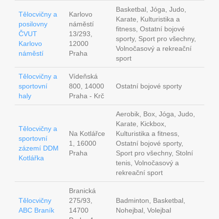
Basketbal, Jóga, Judo,
Tělocvičny a
Karlovo
Karate, Kulturistika a
posilovny
náměstí
fitness, Ostatní bojové
ČVUT
13/293,
sporty, Sport pro všechny,
Karlovo
12000
Volnočasový a rekreační
náměstí
Praha
sport
Tělocvičny a
Vídeňská
sportovní
800, 14000
Ostatní bojové sporty
haly
Praha - Krč
Aerobik, Box, Jóga, Judo,
Karate, Kickbox,
Tělocvičny a
Na Kotlářce
Kulturistika a fitness,
sportovní
1, 16000
Ostatní bojové sporty,
zázemí DDM
Praha
Sport pro všechny, Stolní
Kotlářka
tenis, Volnočasový a
rekreační sport
Branická
Tělocvičny
275/93,
Badminton, Basketbal,
ABC Braník
14700
Nohejbal, Volejbal