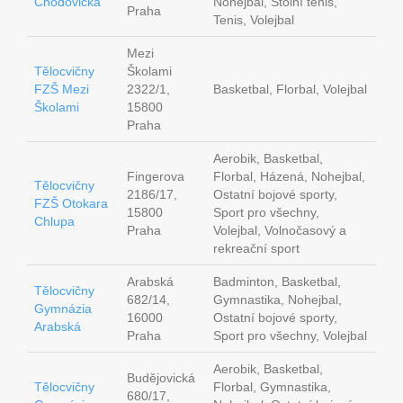
Chodovická
Nohejbal, Stolní tenis,
Praha
Tenis, Volejbal
Mezi
Tělocvičny
Školami
FZŠ Mezi
2322/1,
Basketbal, Florbal, Volejbal
Školami
15800
Praha
Aerobik, Basketbal,
Fingerova
Florbal, Házená, Nohejbal,
Tělocvičny
2186/17,
Ostatní bojové sporty,
FZŠ Otokara
15800
Sport pro všechny,
Chlupa
Praha
Volejbal, Volnočasový a
rekreační sport
Arabská
Badminton, Basketbal,
Tělocvičny
682/14,
Gymnastika, Nohejbal,
Gymnázia
16000
Ostatní bojové sporty,
Arabská
Praha
Sport pro všechny, Volejbal
Aerobik, Basketbal,
Budějovická
Tělocvičny
Florbal, Gymnastika,
680/17,