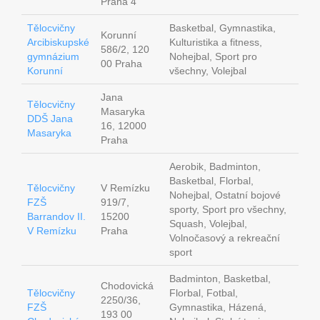
Praha 4
Tělocvičny
Basketbal, Gymnastika,
Korunní
Arcibiskupské
Kulturistika a fitness,
586/2, 120
gymnázium
Nohejbal, Sport pro
00 Praha
Korunní
všechny, Volejbal
Jana
Tělocvičny
Masaryka
DDŠ Jana
16, 12000
Masaryka
Praha
Aerobik, Badminton,
Basketbal, Florbal,
Tělocvičny
V Remízku
Nohejbal, Ostatní bojové
FZŠ
919/7,
sporty, Sport pro všechny,
Barrandov II.
15200
Squash, Volejbal,
V Remízku
Praha
Volnočasový a rekreační
sport
Badminton, Basketbal,
Chodovická
Tělocvičny
Florbal, Fotbal,
2250/36,
FZŠ
Gymnastika, Házená,
193 00