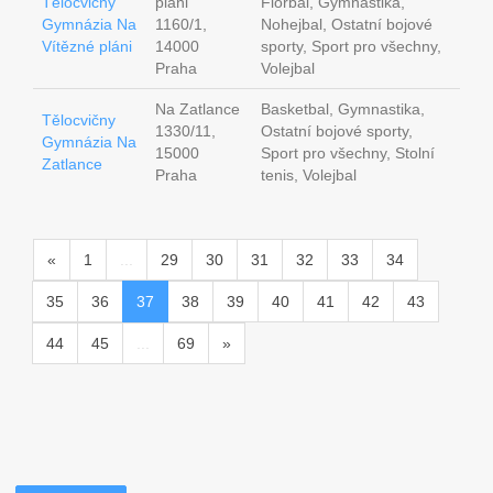
Tělocvičny
pláni
Florbal, Gymnastika,
Gymnázia Na
1160/1,
Nohejbal, Ostatní bojové
Vítězné pláni
14000
sporty, Sport pro všechny,
Praha
Volejbal
Na Zatlance
Basketbal, Gymnastika,
Tělocvičny
1330/11,
Ostatní bojové sporty,
Gymnázia Na
15000
Sport pro všechny, Stolní
Zatlance
Praha
tenis, Volejbal
«
1
...
29
30
31
32
33
34
35
36
37
38
39
40
41
42
43
44
45
...
69
»