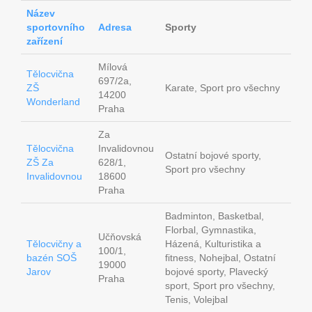
Název
sportovního
Adresa
Sporty
zařízení
Mílová
Tělocvična
697/2a,
ZŠ
Karate, Sport pro všechny
14200
Wonderland
Praha
Za
Tělocvična
Invalidovnou
Ostatní bojové sporty,
ZŠ Za
628/1,
Sport pro všechny
Invalidovnou
18600
Praha
Badminton, Basketbal,
Florbal, Gymnastika,
Učňovská
Tělocvičny a
Házená, Kulturistika a
100/1,
bazén SOŠ
fitness, Nohejbal, Ostatní
19000
Jarov
bojové sporty, Plavecký
Praha
sport, Sport pro všechny,
Tenis, Volejbal