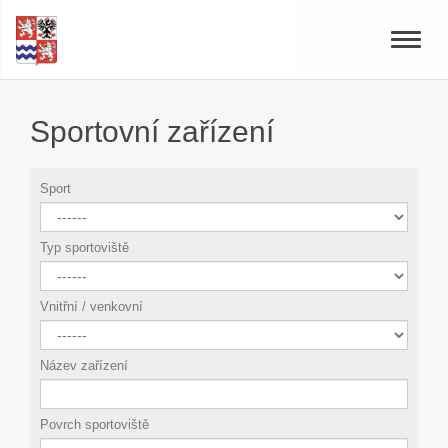
Toggle
naviga
Sportovní zařízení
Sport
Typ sportoviště
Vnitřní / venkovní
Název zařízení
Povrch sportoviště