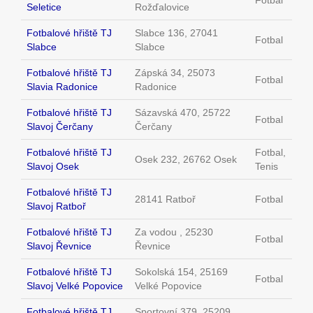
Fotbal
Seletice
Rožďalovice
Fotbalové hřiště TJ
Slabce 136, 27041
Fotbal
Slabce
Slabce
Fotbalové hřiště TJ
Zápská 34, 25073
Fotbal
Slavia Radonice
Radonice
Fotbalové hřiště TJ
Sázavská 470, 25722
Fotbal
Slavoj Čerčany
Čerčany
Fotbalové hřiště TJ
Fotbal,
Osek 232, 26762 Osek
Slavoj Osek
Tenis
Fotbalové hřiště TJ
28141 Ratboř
Fotbal
Slavoj Ratboř
Fotbalové hřiště TJ
Za vodou , 25230
Fotbal
Slavoj Řevnice
Řevnice
Fotbalové hřiště TJ
Sokolská 154, 25169
Fotbal
Slavoj Velké Popovice
Velké Popovice
Fotbalové hřiště TJ
Sportovní 379, 25209