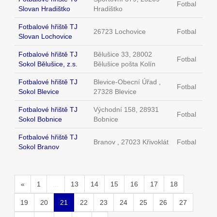
Fotbal
Slovan Hradištko
Hradištko
Fotbalové hřiště TJ
26723 Lochovice
Fotbal
Slovan Lochovice
Fotbalové hřiště TJ
Bělušice 33, 28002
Fotbal
Sokol Bělušice, z.s.
Bělušice pošta Kolín
Fotbalové hřiště TJ
Blevice-Obecní Úřad ,
Fotbal
Sokol Blevice
27328 Blevice
Fotbalové hřiště TJ
Východní 158, 28931
Fotbal
Sokol Bobnice
Bobnice
Fotbalové hřiště TJ
Branov , 27023 Křivoklát
Fotbal
Sokol Branov
«
1
...
13
14
15
16
17
18
19
20
21
22
23
24
25
26
27