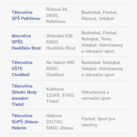
Růžová 34,
Tělocvična
Basketbal, Florbal,
39301
SPŠ Pelhřimov
Házená, Volejbal
Pelhřimov
Basketbal, Florbal,
tělocvična
Jihlavská 628,
Nohejbal, Tenis,
SPŠS
58001
Volejbal, Volnočasový
Havlíčkův Brod
Havlíčkův Brod
a rekreační sport
Tělocvična
Na Valech 690,
Basketbal, Nohejbal,
SŠTE
58301
Volejbal, Volnočasový
Chotěboř
Chotěboř
a rekreační sport
Tělocvična
Kubišova
Střední školy
Volnočasový a
1214/9, 67401
stavební
rekreační sport
Třebíč
Třebíč
Tělocvična
Hálkova
Florbal, Sport pro
SUPŠ Jihlava-
2917/42,
všechny
Helenín
58601 Jihlava