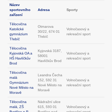
Název
sportovního
Adresa
Sporty
zařízení
Tělocvična
Otmarova
Katolické
Volnočasový a
30/22, 674 01
gymnázium
rekreační sport
Třebíč
Třebíč
Tělocvična
Kyjovská 3187,
Kyjovská OA a
Volnočasový a
58001
HŠ Havlíčkův
rekreační sport
Havlíčkův Brod
Brod
Tělocvična
Leandra Čecha
malá
152, 592 31
Volnočasový a
Gymnázium
Nové Město na
rekreační sport
Nové Město na
Moravě
Moravě
Tělocvična
Nádražní ulice
malá, ZŠ
615, 593 01
Volnočasový a
Bystřice n.P.,
Bystřice nad
rekreační sport