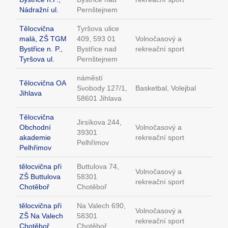
Nádražní ul.
Pernštejnem
Tělocvična
Tyršova ulice
malá, ZŠ TGM
409, 593 01
Volnočasový a
Bystřice n. P.,
Bystřice nad
rekreační sport
Tyršova ul.
Pernštejnem
náměstí
Tělocvična OA
Svobody 127/1,
Basketbal, Volejbal
Jihlava
58601 Jihlava
Tělocvična
Jirsíkova 244,
Obchodní
Volnočasový a
39301
akademie
rekreační sport
Pelhřimov
Pelhřimov
tělocvična při
Buttulova 74,
Volnočasový a
ZŠ Buttulova
58301
rekreační sport
Chotěboř
Chotěboř
tělocvična při
Na Valech 690,
Volnočasový a
ZŠ Na Valech
58301
rekreační sport
Chotěboř
Chotěboř