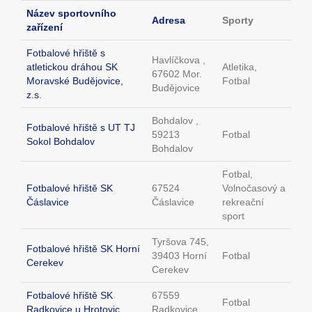
Název sportovního
Adresa
Sporty
zařízení
Fotbalové hřiště s
Havlíčkova ,
atletickou dráhou SK
Atletika,
67602 Mor.
Moravské Budějovice,
Fotbal
Budějovice
z.s.
Bohdalov ,
Fotbalové hřiště s UT TJ
59213
Fotbal
Sokol Bohdalov
Bohdalov
Fotbal,
Fotbalové hřiště SK
67524
Volnočasový a
Čáslavice
Čáslavice
rekreační
sport
Tyršova 745,
Fotbalové hřiště SK Horní
39403 Horní
Fotbal
Cerekev
Cerekev
Fotbalové hřiště SK
67559
Fotbal
Radkovice u Hrotovic
Radkovice