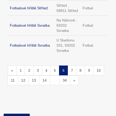
Střítež ,
Fotbalové hřiště Střítež
Fotbal
58811 Střítež
Na Náhoně ,
Fotbalové hřiště Svratka
59202
Fotbal
Svratka
U Stadionu
Fotbalové hříště Svratka
331, 59202
Fotbal
Svratka
«
1
2
3
4
5
6
7
8
9
10
11
12
13
14
...
34
»