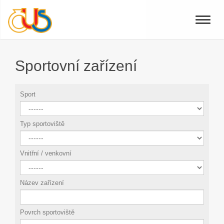
Toggle
naviga
Sportovní zařízení
Sport
Typ sportoviště
Vnitřní / venkovní
Název zařízení
Povrch sportoviště