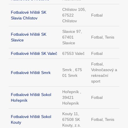
Chlístov 105,
Fotbalové hřiště SK
67522
Fotbal
Slavia Chlístov
Chlístov
Slavice 97,
Fotbalové hřiště SK
67401
Fotbal, Tenis
Slavice
Slavice
Fotbalové hřiště SK Valeč
67553 Valeč
Fotbal
Fotbal,
Smrk , 675
Volnočasový a
Fotbalové hřiště Smrk
01 Smrk
rekreační
sport
Hořepník ,
Fotbalové hřiště Sokol
39421
Fotbal
Hořepník
Hořepník
Kouty 11,
Fotbalové hřiště Sokol
67508 SK
Fotbal, Tenis
Kouty
Kouty, z.s.