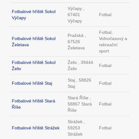
Výčapy ,
Fotbalové hřiště Sokol
67401
Fotbal
Výčapy
Výčapy
Fotbal,
Pražská ,
Fotbalové hřiště Sokol
Volnočasový a
67526
Želetava
rekreační
Želetava
sport
Fotbalové hřiště Sokol
Želiv , 39444
Fotbal
Želiv
Želiv
Staj , 58826
Fotbalové hřiště Staj
Fotbal
Staj
Stará Říše ,
Fotbalové hřiště Stará
58867 Stará
Fotbal
Říše
Říše
Strážek ,
Fotbalové hřiště Strážek
59253
Fotbal
Strážek