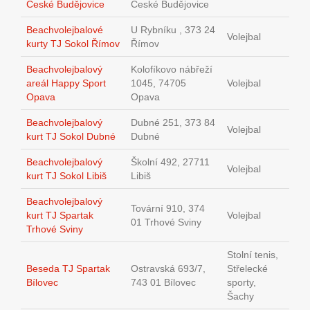
České Budějovice
České Budějovice
Beachvolejbalové
U Rybníku , 373 24
Volejbal
kurty TJ Sokol Římov
Římov
Beachvolejbalový
Kolofíkovo nábřeží
areál Happy Sport
1045, 74705
Volejbal
Opava
Opava
Beachvolejbalový
Dubné 251, 373 84
Volejbal
kurt TJ Sokol Dubné
Dubné
Beachvolejbalový
Školní 492, 27711
Volejbal
kurt TJ Sokol Libiš
Libiš
Beachvolejbalový
Tovární 910, 374
kurt TJ Spartak
Volejbal
01 Trhové Sviny
Trhové Sviny
Stolní tenis,
Beseda TJ Spartak
Ostravská 693/7,
Střelecké
Bílovec
743 01 Bílovec
sporty,
Šachy