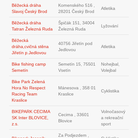
Běžecká dráha
Komenského 516 ,
Atletika
Slavoj Český Brod
28201 Český Brod
Běžecká dráha
Špičák 151, 34004
Lyžování
Tatran Železná Ruda
Železná Ruda
Běžecká
40756 Jiřetín pod
dráha,cvičná stěna
Atletika
Jedlovou
Jiřetín p.Jedlovou
Bike fishing camp
Semetín 15, 75501
Nohejbal,
Semetín
Vsetín
Volejbal
Bike Park Zelená
Hora No Respect
Mánesova , 358 01
Cyklistika
Racing Team
Kraslice
Kraslice
BIKEPARK CECIMA
Volnočasový
Cecima , 33601
SK Inter BLOVICE,
a rekreační
Blovice
z.s.
sport
Za Podjezdem ,