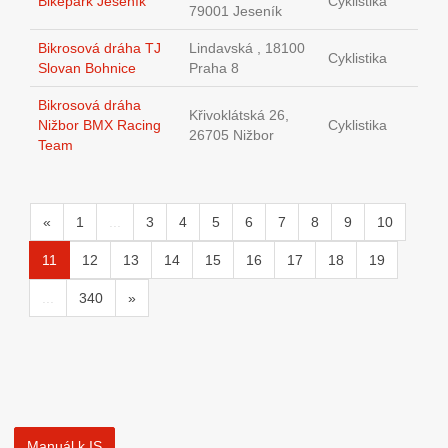
Bikepark Jeseník
Cyklistika
79001 Jeseník
Bikrosová dráha TJ
Lindavská , 18100
Cyklistika
Slovan Bohnice
Praha 8
Bikrosová dráha
Křivoklátská 26,
Nižbor BMX Racing
Cyklistika
26705 Nižbor
Team
«
1
...
3
4
5
6
7
8
9
10
11
12
13
14
15
16
17
18
19
...
340
»
Manuál k IS