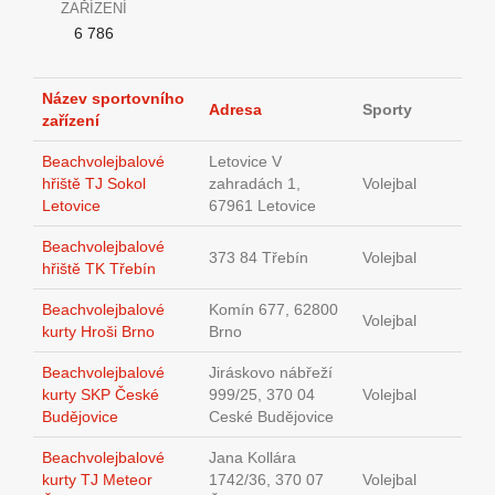
ZAŘÍZENÍ
6 786
Název sportovního
Adresa
Sporty
zařízení
Beachvolejbalové
Letovice V
hřiště TJ Sokol
zahradách 1,
Volejbal
Letovice
67961 Letovice
Beachvolejbalové
373 84 Třebín
Volejbal
hřiště TK Třebín
Beachvolejbalové
Komín 677, 62800
Volejbal
kurty Hroši Brno
Brno
Beachvolejbalové
Jiráskovo nábřeží
kurty SKP České
999/25, 370 04
Volejbal
Budějovice
Ceské Budějovice
Beachvolejbalové
Jana Kollára
kurty TJ Meteor
1742/36, 370 07
Volejbal