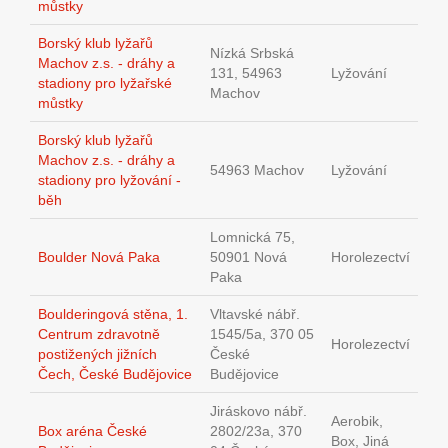
můstky
Borský klub lyžařů
Nízká Srbská
Machov z.s. - dráhy a
131, 54963
Lyžování
stadiony pro lyžařské
Machov
můstky
Borský klub lyžařů
Machov z.s. - dráhy a
54963 Machov
Lyžování
stadiony pro lyžování -
běh
Lomnická 75,
Boulder Nová Paka
50901 Nová
Horolezectví
Paka
Boulderingová stěna, 1.
Vltavské nábř.
Centrum zdravotně
1545/5a, 370 05
Horolezectví
postižených jižních
České
Čech, České Budějovice
Budějovice
Jiráskovo nábř.
Aerobik,
Box aréna České
2802/23a, 370
Box, Jiná