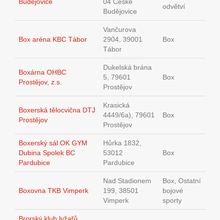
Budějovice
04 České
odvětví
Budějovice
Vančurova
Box aréna KBC Tábor
2904, 39001
Box
Tábor
Dukelská brána
Boxárna OHBC
5, 79601
Box
Prostějov, z.s.
Prostějov
Krasická
Boxerská tělocvična DTJ
4449/6a), 79601
Box
Prostějov
Prostějov
Boxerský sál OK GYM
Hůrka 1832,
Dubina Spolek BC
53012
Box
Pardubice
Pardubice
Nad Stadionem
Box, Ostatní
Boxovna TKB Vimperk
199, 38501
bojové
Vimperk
sporty
Brorský klub lyžařů