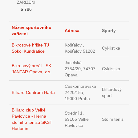
ZAŘÍZENÍ
6 786
Název sportovního
Adresa
Sporty
zařízení
Bikrosové hřiště TJ
Košťálov ,
Cyklistika
Sokol Kundratice
Košťálov 51202
Jaselská
Bikrosový areál - SK
2754/20, 74707
Cyklistika
JANTAR Opava, z.s.
Opava
Českomoravská
Billiardový
Billiard Centrum Harfa
2420/15a,
sport
19000 Praha
Billiard club Velké
Střední 1,
Pavlovice - Herna
69106 Velké
Stolní tenis
stolního tenisu SKST
Pavlovice
Hodonín