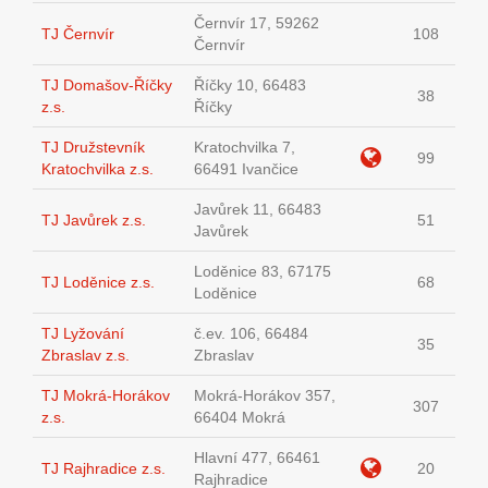
Černvír 17, 59262
TJ Černvír
108
Černvír
TJ Domašov-Říčky
Říčky 10, 66483
38
z.s.
Říčky
TJ Družstevník
Kratochvilka 7,
99
Kratochvilka z.s.
66491 Ivančice
Javůrek 11, 66483
TJ Javůrek z.s.
51
Javůrek
Loděnice 83, 67175
TJ Loděnice z.s.
68
Loděnice
TJ Lyžování
č.ev. 106, 66484
35
Zbraslav z.s.
Zbraslav
TJ Mokrá-Horákov
Mokrá-Horákov 357,
307
z.s.
66404 Mokrá
Hlavní 477, 66461
TJ Rajhradice z.s.
20
Rajhradice