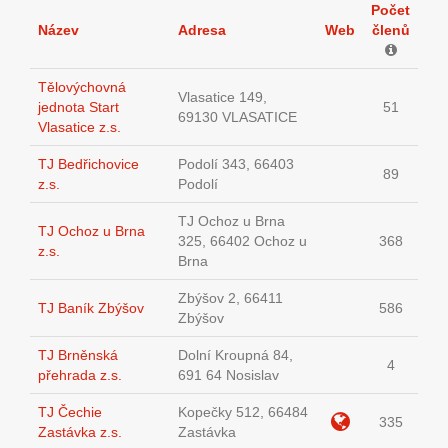
Počet
Název
Adresa
Web
členů
Tělovýchovná
Vlasatice 149,
jednota Start
51
69130 VLASATICE
Vlasatice z.s.
TJ Bedřichovice
Podolí 343, 66403
89
z.s.
Podolí
TJ Ochoz u Brna
TJ Ochoz u Brna
325, 66402 Ochoz u
368
z.s.
Brna
Zbýšov 2, 66411
TJ Baník Zbýšov
586
Zbýšov
TJ Brněnská
Dolní Kroupná 84,
4
přehrada z.s.
691 64 Nosislav
TJ Čechie
Kopečky 512, 66484
335
Zastávka z.s.
Zastávka