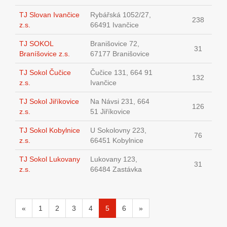
TJ Slovan Ivančice
Rybářská 1052/27,
238
z.s.
66491 Ivančice
TJ SOKOL
Branišovice 72,
31
Braníšovice z.s.
67177 Branišovice
TJ Sokol Čučice
Čučice 131, 664 91
132
z.s.
Ivančice
TJ Sokol Jiříkovice
Na Návsi 231, 664
126
z.s.
51 Jiříkovice
TJ Sokol Kobylnice
U Sokolovny 223,
76
z.s.
66451 Kobylnice
TJ Sokol Lukovany
Lukovany 123,
31
z.s.
66484 Zastávka
«
1
2
3
4
5
6
»