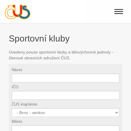
Toggle
naviga
Sportovní kluby
Uvedeny pouze sportovní kluby a tělovýchovné jednoty -
členové okresních sdružení ČUS.
Název
IČO
ČUS kraj/okres
Město