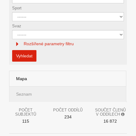
Sport
Svaz
Rozšířené parametry filtru
Vyhledat
Mapa
Seznam
POČET
POČET ODDÍLŮ
SOUČET ČLENŮ
SUBJEKTŮ
V ODDÍLECH
234
115
16 872