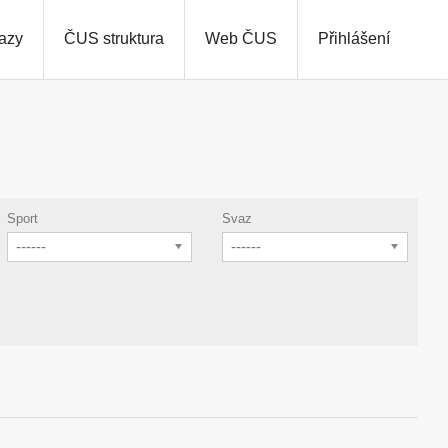
azy
ČUS struktura
Web ČUS
Přihlášení
Sport
Svaz
------
------