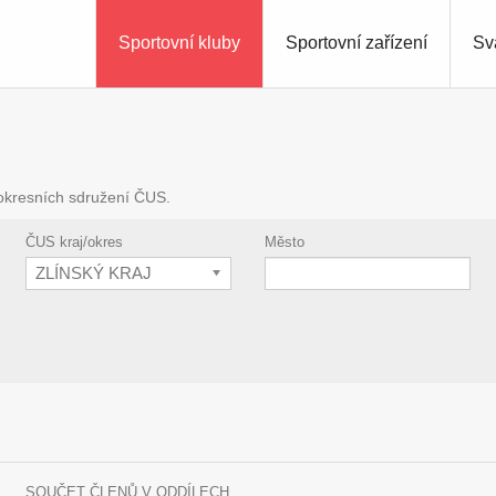
Sportovní kluby
Sportovní zařízení
Sv
 okresních sdružení ČUS.
ČUS kraj/okres
Město
ZLÍNSKÝ KRAJ
SOUČET ČLENŮ V ODDÍLECH