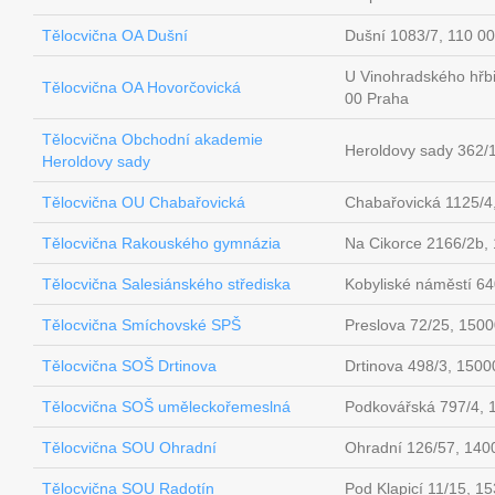
Tělocvična OA Dušní
Dušní 1083/7, 110 0
U Vinohradského hřbi
Tělocvična OA Hovorčovická
00 Praha
Tělocvična Obchodní akademie
Heroldovy sady 362/
Heroldovy sady
Tělocvična OU Chabařovická
Chabařovická 1125/4
Tělocvična Rakouského gymnázia
Na Cikorce 2166/2b,
Tělocvična Salesiánského střediska
Kobyliské náměstí 6
Tělocvična Smíchovské SPŠ
Preslova 72/25, 150
Tělocvična SOŠ Drtinova
Drtinova 498/3, 1500
Tělocvična SOŠ uměleckořemeslná
Podkovářská 797/4, 
Tělocvična SOU Ohradní
Ohradní 126/57, 140
Tělocvična SOU Radotín
Pod Klapicí 11/15, 1