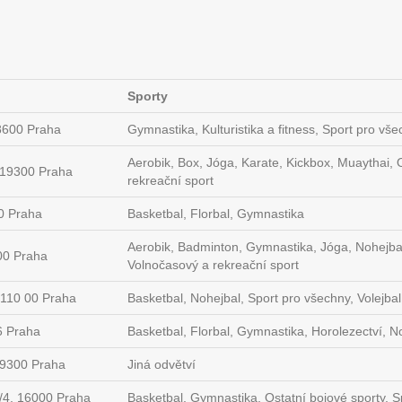
Sporty
8600 Praha
Gymnastika, Kulturistika a fitness, Sport pro vš
Aerobik, Box, Jóga, Karate, Kickbox, Muaythai, 
 19300 Praha
rekreační sport
0 Praha
Basketbal, Florbal, Gymnastika
Aerobik, Badminton, Gymnastika, Jóga, Nohejbal,
400 Praha
Volnočasový a rekreační sport
110 00 Praha
Basketbal, Nohejbal, Sport pro všechny, Volejbal
6 Praha
Basketbal, Florbal, Gymnastika, Horolezectví, No
19300 Praha
Jiná odvětví
/4, 16000 Praha
Basketbal, Gymnastika, Ostatní bojové sporty, S