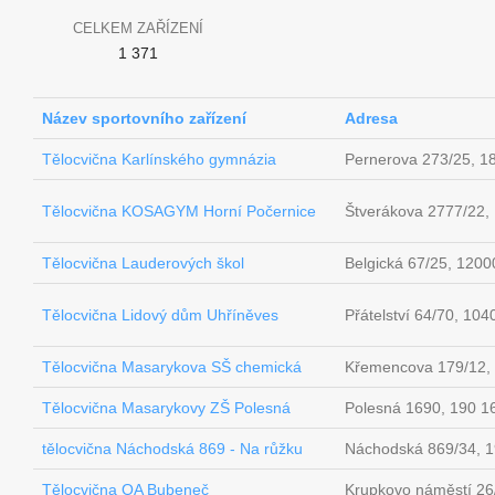
CELKEM ZAŘÍZENÍ
1 371
Název sportovního zařízení
Adresa
Tělocvična Karlínského gymnázia
Pernerova 273/25, 1
Tělocvična KOSAGYM Horní Počernice
Štverákova 2777/22,
Tělocvična Lauderových škol
Belgická 67/25, 1200
Tělocvična Lidový dům Uhříněves
Přátelství 64/70, 10
Tělocvična Masarykova SŠ chemická
Křemencova 179/12, 
Tělocvična Masarykovy ZŠ Polesná
Polesná 1690, 190 1
tělocvična Náchodská 869 - Na růžku
Náchodská 869/34, 
Tělocvična OA Bubeneč
Krupkovo náměstí 26