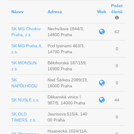
Počet
Název
Adresa
Web
členů
SK MG Chodov
Nechvílova 1844/3,
62
Praha, z.s.
14800 Praha
SK MG Praha 4,
Pod lysinami 463/3,
0
z.s.
14700 Praha
SK MONSUN
Bělohorská 187/159,
0
z.s.
16900 Praha
SK
Nad Šárkou 2089/13,
0
NAPŮLHODU
16000 Praha
Děkanská vinice I
SK NUSLE z.s.
44
987/5, 14000 Praha
SK OLD
Jaurisova 515/4, 140
0
TIMERS, z.s.
00 Praha
Husinecká 1024/11A,