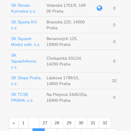
SK Slovan
Volarská 1701/9, 148
0
Kunratice z.s.
00 Praha
SK Sparta Krč
Branická 220, 14000
0
z.s.
Praha
SK Squash
Beranových 125,
0
Modrý svět, z.s.
19900 Praha
SK
Cholupická 431/24,
SquashArena
0
14200 Praha
z.s.
SK Stopa Praha,
Láskova 1796/15,
32
z.s.
14800 Praha
SK TCSE
Na Petynce 2445/25a,
0
PRAHA, z.s.
16900 Praha
«
1
...
27
28
29
30
31
32