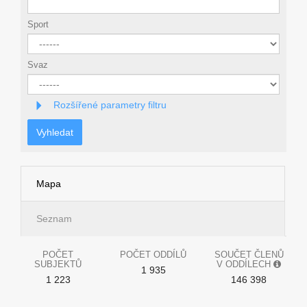
Sport
Svaz
Rozšířené parametry filtru
Vyhledat
Mapa
Seznam
POČET
POČET ODDÍLŮ
SOUČET ČLENŮ
SUBJEKTŮ
V ODDÍLECH
1 935
1 223
146 398