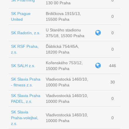
SK Pharming
0
130 00 Praha
SK Prague
Brdičkova 1915/13,
0
United
15500 Praha
U Starého stadionu
SK Radotín, z.s.
0
375/18, 15300 Praha
SK RSF Praha,
Ďáblická 754/45A,
0
z.s.
18200 Praha
Kořenského 753/12,
SK SALH z.s.
446
15000 Praha
SK Slavia Praha
Vladivostocká 1460/10,
30
- fitness z.s.
10000 Praha
SK Slavia Praha
Vladivostocká 1460/10,
0
PADEL, z.s.
10000 Praha
SK Slavia
Vladivostocká 1460/10,
Praha-volejbal,
0
10000 Praha
z.s.