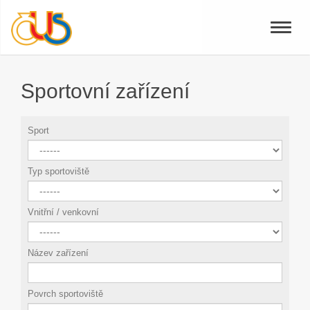
Toggle
naviga
Sportovní zařízení
Sport
Typ sportoviště
Vnitřní / venkovní
Název zařízení
Povrch sportoviště