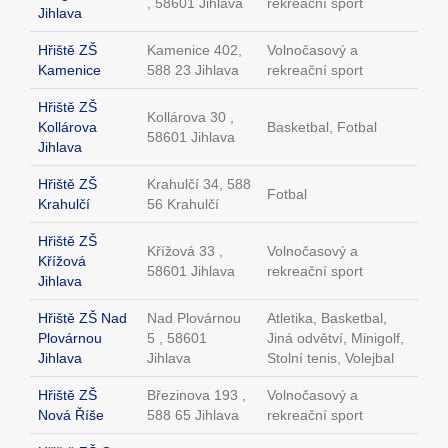
, 58601 Jihlava
rekreační sport
Jihlava
Hřiště ZŠ
Kamenice 402,
Volnočasový a
Kamenice
588 23 Jihlava
rekreační sport
Hřiště ZŠ
Kollárova 30 ,
Kollárova
Basketbal, Fotbal
58601 Jihlava
Jihlava
Hřiště ZŠ
Krahulčí 34, 588
Fotbal
Krahulčí
56 Krahulčí
Hřiště ZŠ
Křížová 33 ,
Volnočasový a
Křížová
58601 Jihlava
rekreační sport
Jihlava
Hřiště ZŠ Nad
Nad Plovárnou
Atletika, Basketbal,
Plovárnou
5 , 58601
Jiná odvětví, Minigolf,
Jihlava
Jihlava
Stolní tenis, Volejbal
Hřiště ZŠ
Březinova 193 ,
Volnočasový a
Nová Říše
588 65 Jihlava
rekreační sport