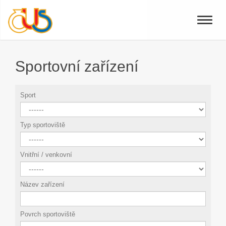
Toggle
naviga
Sportovní zařízení
Sport
Typ sportoviště
Vnitřní / venkovní
Název zařízení
Povrch sportoviště