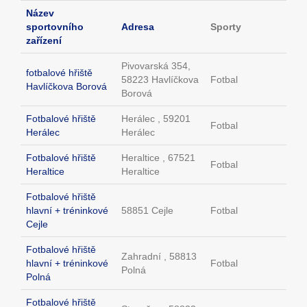
Název
sportovního
Adresa
Sporty
zařízení
Pivovarská 354,
fotbalové hřiště
58223 Havlíčkova
Fotbal
Havlíčkova Borová
Borová
Fotbalové hřiště
Herálec , 59201
Fotbal
Herálec
Herálec
Fotbalové hřiště
Heraltice , 67521
Fotbal
Heraltice
Heraltice
Fotbalové hřiště
hlavní + tréninkové
58851 Cejle
Fotbal
Cejle
Fotbalové hřiště
Zahradní , 58813
hlavní + tréninkové
Fotbal
Polná
Polná
Fotbalové hřiště