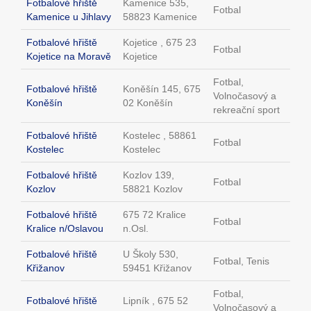
Fotbalové hřiště
Kamenice 535,
Fotbal
Kamenice u Jihlavy
58823 Kamenice
Fotbalové hřiště
Kojetice , 675 23
Fotbal
Kojetice na Moravě
Kojetice
Fotbal,
Fotbalové hřiště
Koněšín 145, 675
Volnočasový a
Koněšín
02 Koněšín
rekreační sport
Fotbalové hřiště
Kostelec , 58861
Fotbal
Kostelec
Kostelec
Fotbalové hřiště
Kozlov 139,
Fotbal
Kozlov
58821 Kozlov
Fotbalové hřiště
675 72 Kralice
Fotbal
Kralice n/Oslavou
n.Osl.
Fotbalové hřiště
U Školy 530,
Fotbal, Tenis
Křižanov
59451 Křižanov
Fotbal,
Fotbalové hřiště
Lipník , 675 52
Volnočasový a