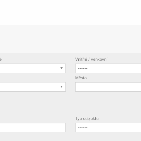
ě
Vnitřní / venkovní
------
Město
Typ subjektu
------