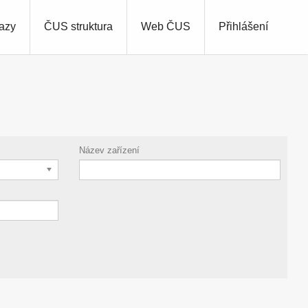
azy
ČUS struktura
Web ČUS
Přihlášení
Název zařízení