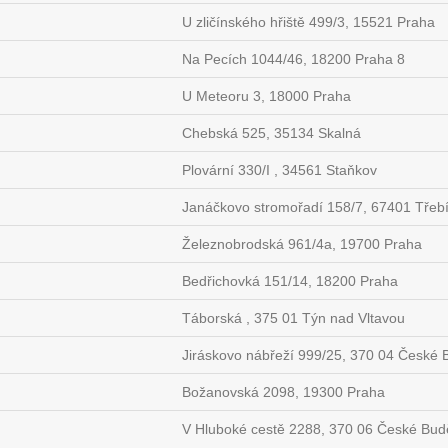
U zličínského hřiště 499/3, 15521 Praha
Na Pecích 1044/46, 18200 Praha 8
U Meteoru 3, 18000 Praha
Chebská 525, 35134 Skalná
Plovární 330/I , 34561 Staňkov
Janáčkovo stromořadí 158/7, 67401 Třeb
Železnobrodská 961/4a, 19700 Praha
Bedřichovká 151/14, 18200 Praha
u
Táborská , 375 01 Týn nad Vltavou
Jiráskovo nábřeží 999/25, 370 04 České 
Božanovská 2098, 19300 Praha
V Hluboké cestě 2288, 370 06 České Bud