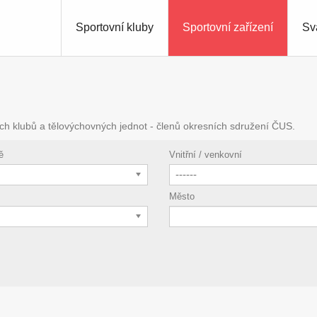
Sportovní kluby
Sportovní zařízení
Sv
ch klubů a tělovýchovných jednot - členů okresních sdružení ČUS.
ě
Vnitřní / venkovní
------
Město