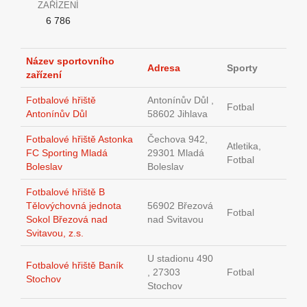
ZAŘÍZENÍ
6 786
Název sportovního
Adresa
Sporty
zařízení
Fotbalové hřiště
Antonínův Důl ,
Fotbal
Antonínův Důl
58602 Jihlava
Fotbalové hřiště Astonka
Čechova 942,
Atletika,
FC Sporting Mladá
29301 Mladá
Fotbal
Boleslav
Boleslav
Fotbalové hřiště B
Tělovýchovná jednota
56902 Březová
Fotbal
Sokol Březová nad
nad Svitavou
Svitavou, z.s.
U stadionu 490
Fotbalové hřiště Baník
, 27303
Fotbal
Stochov
Stochov