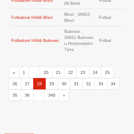
Fotbalové hřiště Brloh
Fotbal
06 Brloh
Březí , 59453
Fotbalové hřiště Březí
Fotbal
Březí
Bukovec ,
34551 Bukovec
Fotbalové hřiště Bukovec
Fotbal
u Horšovského
Týna
«
1
...
20
21
22
23
24
25
26
27
28
29
30
31
32
33
34
35
36
...
340
»