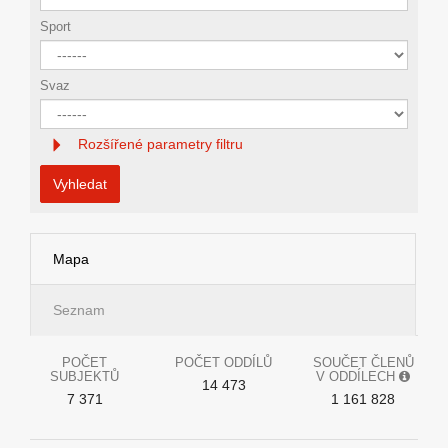
Sport
Svaz
Rozšířené parametry filtru
Vyhledat
Mapa
Seznam
POČET
POČET ODDÍLŮ
SOUČET ČLENŮ
SUBJEKTŮ
V ODDÍLECH
14 473
7 371
1 161 828