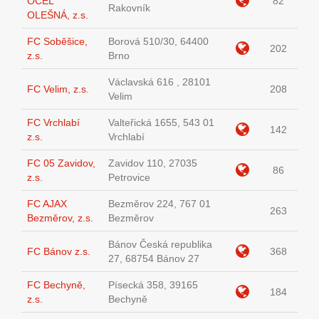
OCEL
82
Rakovník
OLEŠNÁ, z.s.
FC Soběšice,
Borová 510/30, 64400
202
z.s.
Brno
Václavská 616 , 28101
FC Velim, z.s.
208
Velim
FC Vrchlabí
Valteřická 1655, 543 01
142
z.s.
Vrchlabí
FC 05 Zavidov,
Zavidov 110, 27035
86
z.s.
Petrovice
FC AJAX
Bezměrov 224, 767 01
263
Bezměrov, z.s.
Bezměrov
Bánov Česká republika
FC Bánov z.s.
368
27, 68754 Bánov 27
FC Bechyně,
Písecká 358, 39165
184
z.s.
Bechyně