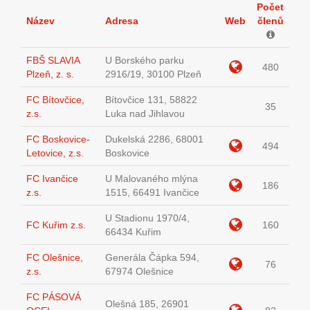
Počet
Název
Adresa
Web
členů
FBŠ SLAVIA
U Borského parku
480
Plzeň, z. s.
2916/19, 30100 Plzeň
FC Bítovčice,
Bítovčice 131, 58822
35
z.s.
Luka nad Jihlavou
FC Boskovice-
Dukelská 2286, 68001
494
Letovice, z.s.
Boskovice
FC Ivančice
U Malovaného mlýna
186
z.s.
1515, 66491 Ivančice
U Stadionu 1970/4,
FC Kuřim z.s.
160
66434 Kuřim
FC Olešnice,
Generála Čápka 594,
76
z.s.
67974 Olešnice
FC PÁSOVÁ
Olešná 185, 26901