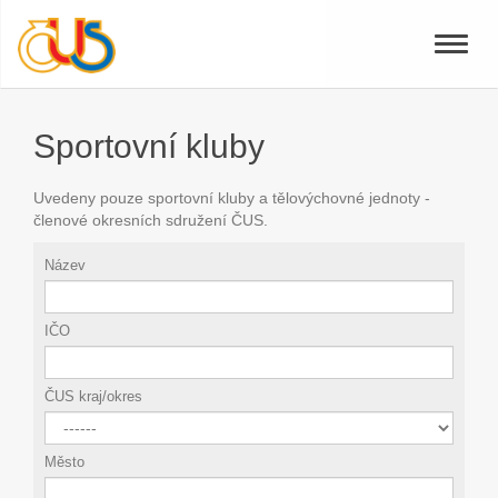
Toggle
naviga
Sportovní kluby
Uvedeny pouze sportovní kluby a tělovýchovné jednoty -
členové okresních sdružení ČUS.
Název
IČO
ČUS kraj/okres
Město