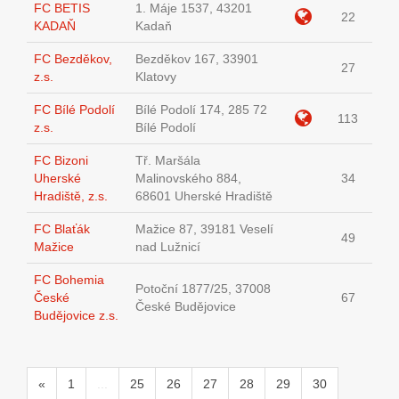
FC BETIS
1. Máje 1537, 43201
22
KADAŇ
Kadaň
FC Bezděkov,
Bezděkov 167, 33901
27
z.s.
Klatovy
FC Bílé Podolí
Bílé Podolí 174, 285 72
113
z.s.
Bílé Podolí
FC Bizoni
Tř. Maršála
Uherské
Malinovského 884,
34
Hradiště, z.s.
68601 Uherské Hradiště
FC Blaťák
Mažice 87, 39181 Veselí
49
Mažice
nad Lužnicí
FC Bohemia
Potoční 1877/25, 37008
České
67
České Budějovice
Budějovice z.s.
«
1
...
25
26
27
28
29
30