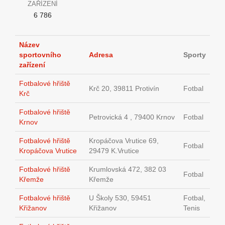
ZAŘÍZENÍ
6 786
Název
sportovního
Adresa
Sporty
zařízení
Fotbalové hřiště
Krč 20, 39811 Protivín
Fotbal
Krč
Fotbalové hřiště
Petrovická 4 , 79400 Krnov
Fotbal
Krnov
Fotbalové hřiště
Kropáčova Vrutice 69,
Fotbal
Kropáčova Vrutice
29479 K.Vrutice
Fotbalové hřiště
Krumlovská 472, 382 03
Fotbal
Křemže
Křemže
Fotbalové hřiště
U Školy 530, 59451
Fotbal,
Křižanov
Křižanov
Tenis