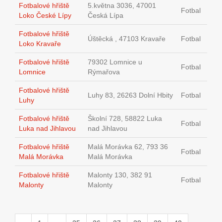
Fotbalové hřiště
5.května 3036, 47001
Fotbal
Loko České Lípy
Česká Lípa
Fotbalové hřiště
Úštěcká , 47103 Kravaře
Fotbal
Loko Kravaře
Fotbalové hřiště
79302 Lomnice u
Fotbal
Lomnice
Rýmařova
Fotbalové hřiště
Luhy 83, 26263 Dolní Hbity
Fotbal
Luhy
Fotbalové hřiště
Školní 728, 58822 Luka
Fotbal
Luka nad Jihlavou
nad Jihlavou
Fotbalové hřiště
Malá Morávka 62, 793 36
Fotbal
Malá Morávka
Malá Morávka
Fotbalové hřiště
Malonty 130, 382 91
Fotbal
Malonty
Malonty