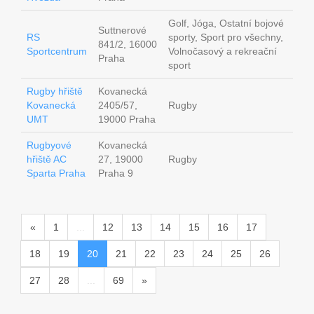
Golf, Jóga, Ostatní bojové
Suttnerové
RS
sporty, Sport pro všechny,
841/2, 16000
Sportcentrum
Volnočasový a rekreační
Praha
sport
Rugby hřiště
Kovanecká
Kovanecká
2405/57,
Rugby
UMT
19000 Praha
Rugbyové
Kovanecká
hřiště AC
27, 19000
Rugby
Sparta Praha
Praha 9
«
1
...
12
13
14
15
16
17
18
19
20
21
22
23
24
25
26
27
28
...
69
»