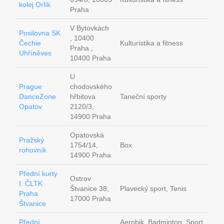
kolej Orlík
Praha
V Bytovkách
Posilovna SK
, 10400
Čechie
Kulturistika a fitness
Praha ,
Uhříněves
10400 Praha
U
Prague
chodovského
DanceZone
hřbitova
Taneční sporty
Opatov
2120/3,
14900 Praha
Opatovská
Pražský
1754/14,
Box
rohovník
14900 Praha
Přední kurty
Ostrov
I. ČLTK
Štvanice 38,
Plavecký sport, Tenis
Praha
17000 Praha
Štvanice
Přední
Aerobik, Badminton, Sport