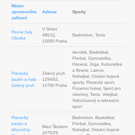
Název
sportovního
Adresa
Sporty
zařízení
V Stráni
Pevné haly
485/11,
Badminton, Tenis
Cibulka
15000 Praha
Aerobik, Basketbal,
Florbal, Gymnastika,
Házená, Jóga, Kulturistika
a fitness, Lakros,
Plavecký
Zelený pruh
Nohejbal, Ostatní bojové
bazén a hala
1294/52,
sporty, Plavecký sport,
Zelený pruh
14700 Praha
Pozemní hokej, Sport pro
všechny, Tenis, Volejbal,
Volnočasový a rekreační
sport
Plavecký
Badminton, Basketbal,
bazén a
Florbal, Gymnastika,
Mezi Školami
tělocvičny
Nohejbal, Ostatní bojové
2475/29,