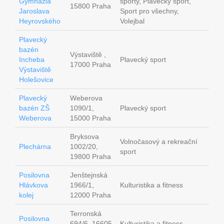
Gymnázia
sporty, Plavecký sport,
15800 Praha
Jaroslava
Sport pro všechny,
Heyrovského
Volejbal
Plavecký
bazén
Výstaviště ,
Incheba
Plavecký sport
17000 Praha
Výstaviště
Holešovice
Plavecký
Weberova
bazén ZŠ
1090/1,
Plavecký sport
Weberova
15000 Praha
Bryksova
Volnočasový a rekreační
Plechárna
1002/20,
sport
19800 Praha
Posilovna
Jenštejnská
Hlávkova
1966/1,
Kulturistika a fitness
kolej
12000 Praha
Terronská
Posilovna
694/6, 16605
Kulturistika a fitness