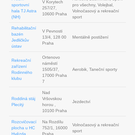
V Korytech
sportovní
pro všechny, Volejbal,
257/27,
hala TJ Astra
Volnočasový a rekreační
10600 Praha
(NH)
sport
Rehabilitační
V Pevnosti
bazén
13/4, 128 00
Mentálně postižení
Jedličkův
Praha
ústav
Ortenovo
Rekreační
náměstí
zařízení
1505/37,
Aerobik, Taneční sporty
Rodinného
17000 Praha
klubu
7
Nad
Roddiná stáj
Vršovskou
Jezdectví
Plecitý
horou ,
10100 Praha
Rozcvičovací
Na Rozdílu
Volnočasový a rekreační
plocha u HC
752/1, 16000
sport
Hvězda
Praha