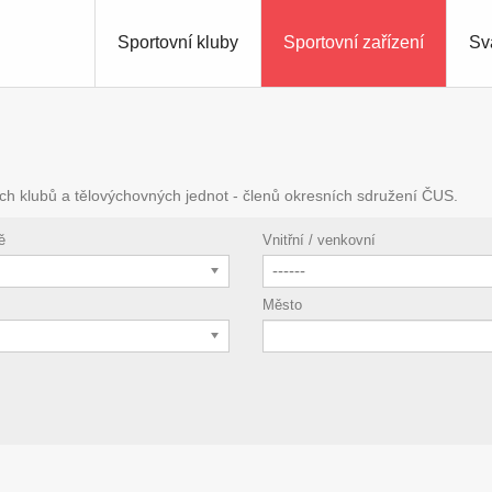
Sportovní kluby
Sportovní zařízení
Sv
ch klubů a tělovýchovných jednot - členů okresních sdružení ČUS.
ě
Vnitřní / venkovní
------
Město