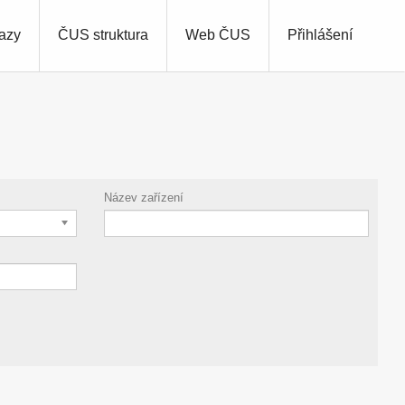
azy
ČUS struktura
Web ČUS
Přihlášení
Název zařízení