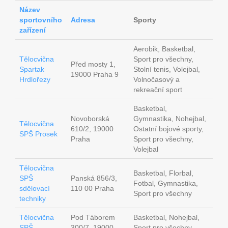
Název
sportovního
Adresa
Sporty
zařízení
Aerobik, Basketbal,
Tělocvična
Sport pro všechny,
Před mosty 1,
Spartak
Stolní tenis, Volejbal,
19000 Praha 9
Hrdlořezy
Volnočasový a
rekreační sport
Basketbal,
Novoborská
Gymnastika, Nohejbal,
Tělocvična
610/2, 19000
Ostatní bojové sporty,
SPŠ Prosek
Praha
Sport pro všechny,
Volejbal
Tělocvična
Basketbal, Florbal,
SPŠ
Panská 856/3,
Fotbal, Gymnastika,
sdělovací
110 00 Praha
Sport pro všechny
techniky
Tělocvična
Pod Táborem
Basketbal, Nohejbal,
SPŠ
300/7, 19000
Sport pro všechny,