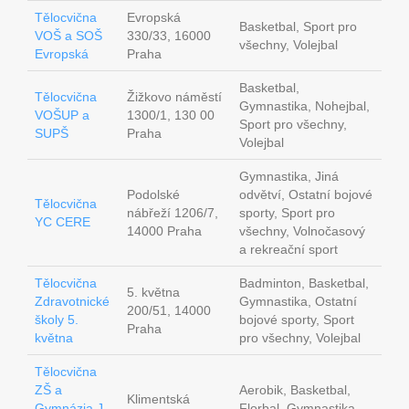
Tělocvična
Evropská
Basketbal, Sport pro
VOŠ a SOŠ
330/33, 16000
všechny, Volejbal
Evropská
Praha
Basketbal,
Tělocvična
Žižkovo náměstí
Gymnastika, Nohejbal,
VOŠUP a
1300/1, 130 00
Sport pro všechny,
SUPŠ
Praha
Volejbal
Gymnastika, Jiná
Podolské
odvětví, Ostatní bojové
Tělocvična
nábřeží 1206/7,
sporty, Sport pro
YC CERE
14000 Praha
všechny, Volnočasový
a rekreační sport
Tělocvična
Badminton, Basketbal,
5. května
Zdravotnické
Gymnastika, Ostatní
200/51, 14000
školy 5.
bojové sporty, Sport
Praha
května
pro všechny, Volejbal
Tělocvična
ZŠ a
Aerobik, Basketbal,
Klimentská
Gymnázia J.
Florbal, Gymnastika,