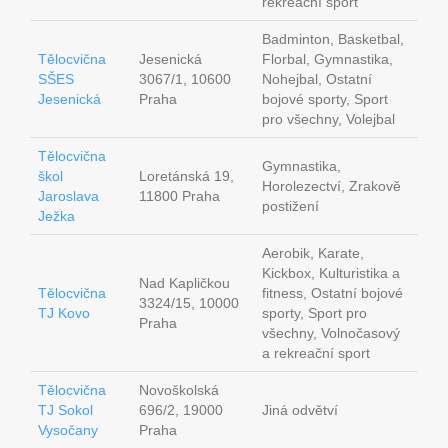
rekreační sport
Badminton, Basketbal,
Tělocvična
Jesenická
Florbal, Gymnastika,
SŠES
3067/1, 10600
Nohejbal, Ostatní
Jesenická
Praha
bojové sporty, Sport
pro všechny, Volejbal
Tělocvična
Gymnastika,
škol
Loretánská 19,
Horolezectví, Zrakově
Jaroslava
11800 Praha
postižení
Ježka
Aerobik, Karate,
Kickbox, Kulturistika a
Nad Kapličkou
Tělocvična
fitness, Ostatní bojové
3324/15, 10000
TJ Kovo
sporty, Sport pro
Praha
všechny, Volnočasový
a rekreační sport
Tělocvična
Novoškolská
TJ Sokol
696/2, 19000
Jiná odvětví
Vysočany
Praha