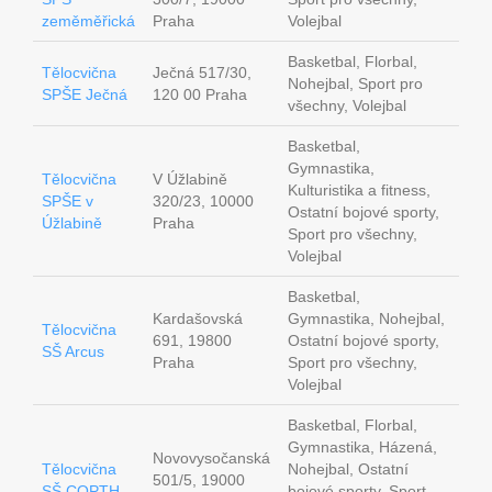
zeměměřická
Praha
Volejbal
Basketbal, Florbal,
Tělocvična
Ječná 517/30,
Nohejbal, Sport pro
SPŠE Ječná
120 00 Praha
všechny, Volejbal
Basketbal,
Gymnastika,
Tělocvična
V Úžlabině
Kulturistika a fitness,
SPŠE v
320/23, 10000
Ostatní bojové sporty,
Úžlabině
Praha
Sport pro všechny,
Volejbal
Basketbal,
Kardašovská
Gymnastika, Nohejbal,
Tělocvična
691, 19800
Ostatní bojové sporty,
SŠ Arcus
Praha
Sport pro všechny,
Volejbal
Basketbal, Florbal,
Gymnastika, Házená,
Novovysočanská
Tělocvična
Nohejbal, Ostatní
501/5, 19000
SŠ COPTH
bojové sporty, Sport